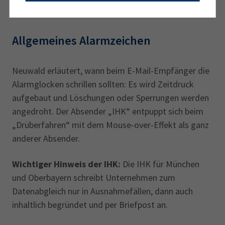
Absender variieren.
Allgemeines Alarmzeichen
Neuwald erläutert, wann beim E-Mail-Empfänger die
Alarmglocken schrillen sollten: Es wird Zeitdruck
aufgebaut und Löschungen oder Sperrungen werden
angedroht. Der Absender „IHK“ entpuppt sich beim
„Drüberfahren“ mit dem Mouse-over-Effekt als ganz
anderer Absender.
Wichtiger Hinweis der IHK:
Die IHK für München
und Oberbayern schreibt Unternehmen zum
Datenabgleich nur in Ausnahmefällen, dann auch
inhaltlich begründet und per Briefpost an.