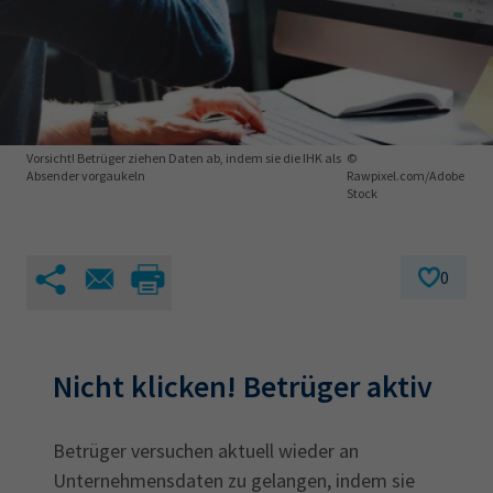
AdA
34d
Prüfungstermine
Leichte Sprache
Wirtschaftsfachwirt
34f
Negativerklärung
Sachkundeprüfung
Berichtsheft
AEVO
IHK regional
34i
Betriebswirt
Prüfbericht
Karriere
Vorsicht! Betrüger ziehen Daten ab, indem sie die IHK als
©
Absender vorgaukeln
Rawpixel.com/Adobe
Stock
Presse
EN
0
IHK Akademie
Nicht klicken! Betrüger aktiv
Magazin
Log-in
Betrüger versuchen aktuell wieder an
Unternehmensdaten zu gelangen, indem sie