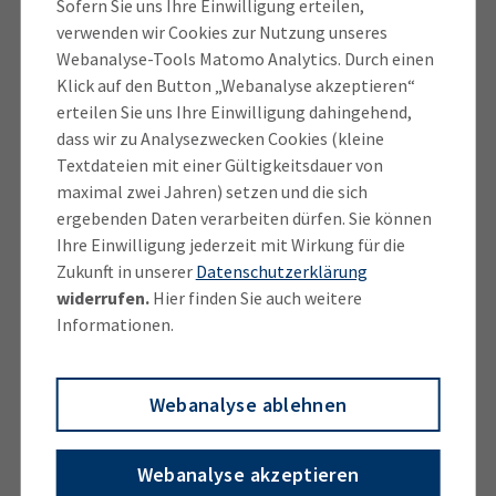
Sofern Sie uns Ihre Einwilligung erteilen,
expert.com“, getarnt als „IHK“. Die Empfänger
verwenden wir Cookies zur Nutzung unseres
werden aufgefordert, „dringend“ eine „wiederholte
Webanalyse-Tools Matomo Analytics. Durch einen
Verifizierung“ durchzuführen, um weiterhin IHK-
Klick auf den Button „Webanalyse akzeptieren“
erteilen Sie uns Ihre Einwilligung dahingehend,
Dienste in Anspruch nehmen zu können. Die Nachricht
dass wir zu Analysezwecken Cookies (kleine
beinhaltet eine Verlinkung auf das vermeintlich
Textdateien mit einer Gültigkeitsdauer von
eigene Profil bei der IHK. Begründet wird die
maximal zwei Jahren) setzen und die sich
Aufforderung mit der vermeintlichen Sicherstellung
ergebenden Daten verarbeiten dürfen. Sie können
von Datenvertraulichkeit
Ihre Einwilligung jederzeit mit Wirkung für die
Zukunft in unserer
Datenschutzerklärung
2.
Unternehmensdatenaktualisierung
widerrufen.
Hier finden Sie auch weitere
Informationen.
In diesem Fall ist no-reply@ihk.updates.de, getarnt
als „IHK“ der Absender. Es sollen kurzfristig
Webanalyse ablehnen
Unternehmensdaten aktualisiert werden, um eine
„vorübergehende Sperrung der IHK-Registrierung“ zu
vermeiden. Diese Masche ist leider altbekannt, die
Webanalyse akzeptieren