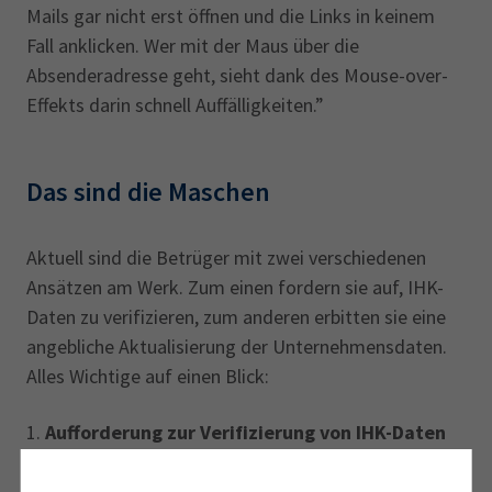
Mails gar nicht erst öffnen und die Links in keinem
Fall anklicken. Wer mit der Maus über die
Absenderadresse geht, sieht dank des Mouse-over-
Effekts darin schnell Auffälligkeiten.”
Das sind die Maschen
Aktuell sind die Betrüger mit zwei verschiedenen
Ansätzen am Werk. Zum einen fordern sie auf, IHK-
Daten zu verifizieren, zum anderen erbitten sie eine
angebliche Aktualisierung der Unternehmensdaten.
Alles Wichtige auf einen Blick:
1.
Aufforderung zur Verifizierung von IHK-Daten
Absender ist hier unter anderem „contact@running-