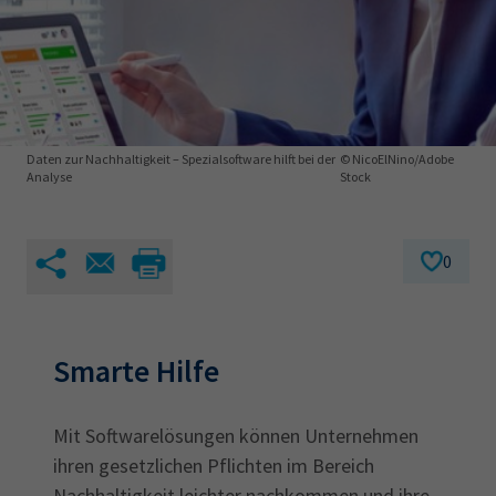
AdA
34d
Prüfungstermine
Leichte Sprache
Wirtschaftsfachwirt
34f
Negativerklärung
Sachkundeprüfung
Berichtsheft
AEVO
IHK regional
34i
Betriebswirt
Prüfbericht
Karriere
Daten zur Nachhaltigkeit – Spezialsoftware hilft bei der
© NicoElNino/Adobe
Analyse
Stock
Presse
0
EN
IHK Akademie
Smarte Hilfe
Magazin
Log-in
Mit Softwarelösungen können Unternehmen
ihren gesetzlichen Pflichten im Bereich
Nachhaltigkeit leichter nachkommen und ihre