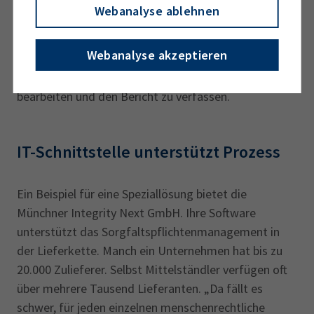
zuliefern müssen, intelligent und einfach miteinander
Webanalyse ablehnen
verknüpft“: Die Nachhaltigkeitsverantwortlichen
fordern über die Software die Daten an. Die
Webanalyse akzeptieren
Abteilungen speisen sie ein. Im Anschluss hilft das
Tool, die Daten zu analysieren, gemeinsam zu
bearbeiten und den Bericht zu verfassen.
IT-Schnittstelle unterstützt Prozess
Ein Beispiel für eine Speziallösung bietet die
Münchner Integrity Next GmbH. Ihre Software
unterstützt das Sorgfaltspflichtenmanagement in
der Lieferkette. Manch ein Unternehmen hat bis zu
20.000 Zulieferer. Selbst Mittelständler verfügen oft
über mehrere Tausend Lieferanten. „Da fällt es
schwer, für jeden einzelnen menschenrechtliche