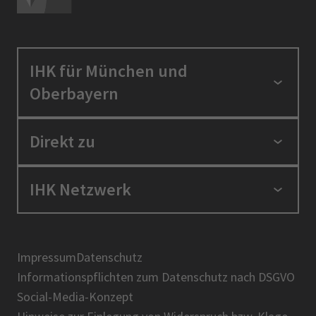
IHK für München und
Oberbayern
Standortpolitik
Direkt zu
Ausbildung und Fortbildung
Berufszugang
Positionen
IHK Netzwerk
Ratgeber
IHK in der Region
Service und Anträge
Karriere
IHK Akademie
Über uns
Presse
BIHK
Impressum
Datenschutz
IHK-Magazin
Informationspflichten zum Datenschutz nach DSGVO
DIHK
Social-Media-Konzept
AHK