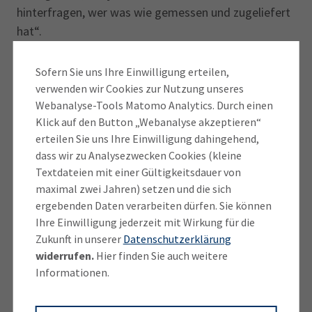
hinterfragen, wer was wie gemessen und zugeliefert
hat“.
Sofern Sie uns Ihre Einwilligung erteilen,
... leichte Einbindung aller Beteiligten
verwenden wir Cookies zur Nutzung unseres
Webanalyse-Tools Matomo Analytics. Durch einen
Klick auf den Button „Webanalyse akzeptieren“
Auch
Nuvia Maslo
(35), Mitglied der
erteilen Sie uns Ihre Einwilligung dahingehend,
Geschäftsführung bei VERSO, beobachtet, dass viele
dass wir zu Analysezwecken Cookies (kleine
Firmen das Nachhaltigkeitsmanagement inklusive
Textdateien mit einer Gültigkeitsdauer von
Berichterstattung derzeit vorantreiben: „Dabei
maximal zwei Jahren) setzen und die sich
schätzen Kunden in die Software integrierte
ergebenden Daten verarbeiten dürfen. Sie können
Checklisten und aktuelle Praxisbeispiele, die ihnen
Ihre Einwilligung jederzeit mit Wirkung für die
Zukunft in unserer
Datenschutzerklärung
helfen, schneller voranzukommen.“
widerrufen.
Hier finden Sie auch weitere
Informationen.
Zudem wollen Nutzer, dass die Software „alle
relevanten Abteilungen, die Daten für den Bericht