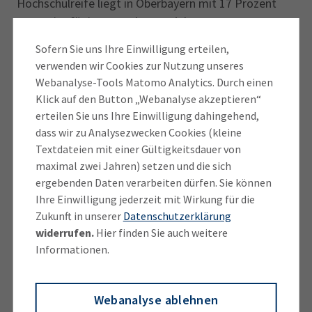
Hochschulreife liegt in Oberbayern mit 17 Prozent
nur geringfügig unter dem Vorjahreswert von 19
Prozent.
Sofern Sie uns Ihre Einwilligung erteilen,
verwenden wir Cookies zur Nutzung unseres
Im Landkreis ist bei den jungen Männern der
Webanalyse-Tools Matomo Analytics. Durch einen
Industriemechaniker der beliebteste IHK-Beruf, bei
Klick auf den Button „Webanalyse akzeptieren“
den jungen Frauen die Kauffrau für
erteilen Sie uns Ihre Einwilligung dahingehend,
Büromanagement. Die Top 5 der IHK-
dass wir zu Analysezwecken Cookies (kleine
Textdateien mit einer Gültigkeitsdauer von
Ausbildungsberufe im Landkreis sind: Kaufleute für
maximal zwei Jahren) setzen und die sich
Büromanagement, Verkäufer Hotelfachleute, Köche
ergebenden Daten verarbeiten dürfen. Sie können
und Industriekaufleute. Insgesamt gibt es rund 50
Ihre Einwilligung jederzeit mit Wirkung für die
verschiedene IHK-Berufe, in denen Jugendliche im
Zukunft in unserer
Datenschutzerklärung
Landkreis aktuell eine Ausbildung absolvieren.
widerrufen.
Hier finden Sie auch weitere
Informationen.
Jugendliche, die noch auf der Suche sind, haben nach
wie vor gute Chancen, einen Ausbildungsplatz zu
finden. Laut aktueller Statistik der Arbeitsagentur zu
Webanalyse ablehnen