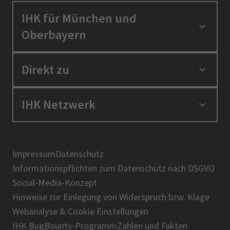
IHK für München und
Oberbayern
Standortpolitik
Direkt zu
Ausbildung und Fortbildung
Berufszugang
Positionen
IHK Netzwerk
Ratgeber
IHK in der Region
Service und Anträge
Karriere
IHK Akademie
Über uns
Presse
BIHK
Impressum
Datenschutz
IHK-Magazin
Informationspflichten zum Datenschutz nach DSGVO
DIHK
Social-Media-Konzept
AHK
Hinweise zur Einlegung von Widerspruch bzw. Klage
IHK-Standortportal Bayern
Webanalyse & Cookie Einstellungen
IHK BugBounty-Programm
Zahlen und Fakten