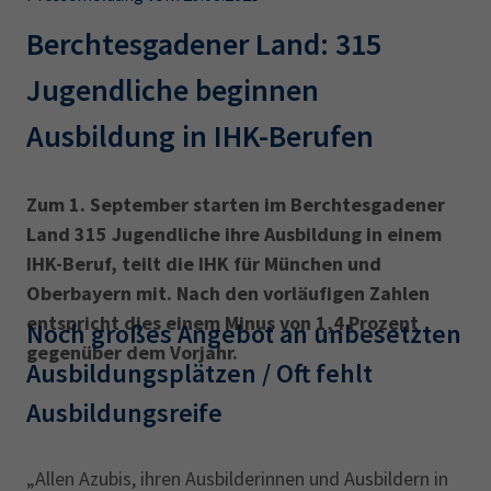
AdA
34d
Prüfungstermine
Leichte Sprache
Berchtesgadener Land: 315
Wirtschaftsfachwirt
34f
Negativerklärung
Jugendliche beginnen
Sachkundeprüfung
Berichtsheft
AEVO
IHK regional
Ausbildung in IHK-Berufen
34i
Betriebswirt
Prüfbericht
Karriere
Zum 1. September starten im Berchtesgadener
Presse
Land 315 Jugendliche ihre Ausbildung in einem
IHK-Beruf, teilt die IHK für München und
EN
Oberbayern mit. Nach den vorläufigen Zahlen
entspricht dies einem Minus von 1,4 Prozent
IHK Akademie
Noch großes Angebot an unbesetzten
gegenüber dem Vorjahr.
Ausbildungsplätzen / Oft fehlt
Magazin
Log-in
Ausbildungsreife
„Allen Azubis, ihren Ausbilderinnen und Ausbildern in