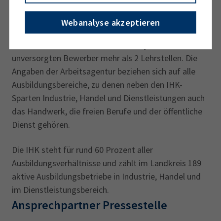
Ende August sind noch 255 Lehrstellen bei Betrieben
im Landkreis unbesetzt. Diesem Angebot stehen 102
Webanalyse akzeptieren
unversorgte Ausbildungsbewerber gegenüber. Es
kommen somit rein rechnerisch auf jeden
unversorgten Bewerber mehr als 2 Lehrstellen. Die
Angaben der Arbeitsagentur beziehen sich auf alle
Ausbildungsbereiche, zu denen neben den IHK-
Sparten Industrie, Handel und Dienstleistungen auch
das Handwerk, die freien Berufe und der öffentliche
Dienst gehören.
Die IHK steht für rund 60 Prozent aller
Ausbildungsverhältnisse und zählt im Landkreis 189
aktive Ausbildungsbetriebe in Industrie, Handel und
im Dienstleistungsbereich.
Ansprechpartner Pressestelle