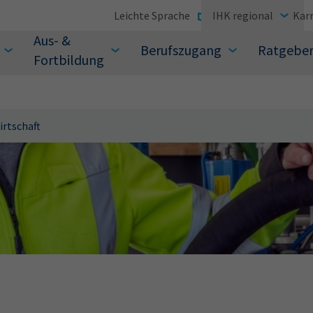
Leichte Sprache
IHK regional
Karr
Aus- &
Berufszugang
Ratgebe
Fortbildung
rtschaft
suchen Sie?
Sie auch aus den meistgesuchten Begriffen vor