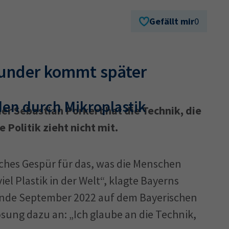
Gefällt mir
0
Ausbildungsvertrag
Fachwirt
AdA
34d
Prüfungst
chwirt
34f
Negativerklärung
Sachkundeprüfung
B
Wunder kommt später
Betriebswirt
Prüfbericht
en durch Mikroplastik
er Sebastian Porkert hat die Technik, die
e Politik zieht nicht mit.
iches Gespür für das, was die Menschen
iel Plastik in der Welt“, klagte Bayerns
Ende September 2022 auf dem Bayerischen
ösung dazu an: „Ich glaube an die Technik,