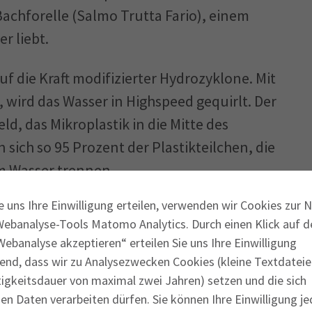
chforelle (Salmo Trutta Fario), einem
r liebt.
auf die Kraft modifizierter Hydrozyklone. Mit
 wird das Wasser in Highspeed gequirlt. Der
ld, das Mikroplastik in die Mitte des
 sich so 95 Prozent der Plastikteilchen, die
m Wasser trennen.
e uns Ihre Einwilligung erteilen, verwenden wir Cookies zur 
anlage toben. Ist das Mikroplastik schon im
Webanalyse-Tools Matomo Analytics. Durch einen Klick auf d
würde die Ecofario-Technologie auch Fischen
ebanalyse akzeptieren“ erteilen Sie uns Ihre Einwilligung
st von den Vorzügen seiner Lösung
end, dass wir zu Analysezwecken Cookies (kleine Textdateie
ger und wartungsärmer als Filteranlagen.
tigkeitsdauer von maximal zwei Jahren) setzen und die sich
n Daten verarbeiten dürfen. Sie können Ihre Einwilligung je