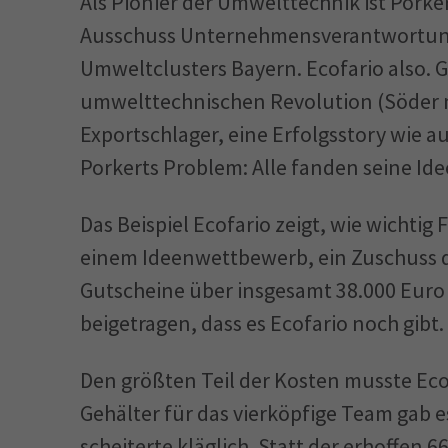
Als Pionier der Umwelttechnik ist Porkert
Ausschuss Unternehmensverantwortung
Umweltclusters Bayern. Ecofario also. G
umwelttechnischen Revolution (Söder m
Exportschlager, eine Erfolgsstory wie au
Porkerts Problem: Alle fanden seine Ide
Das Beispiel Ecofario zeigt, wie wichtig
einem Ideenwettbewerb, ein Zuschuss d
Gutscheine über insgesamt 38.000 Euro
beigetragen, dass es Ecofario noch gibt.
Den größten Teil der Kosten musste Eco
Gehälter für das vierköpfige Team gab
scheiterte kläglich. Statt der erhoffen