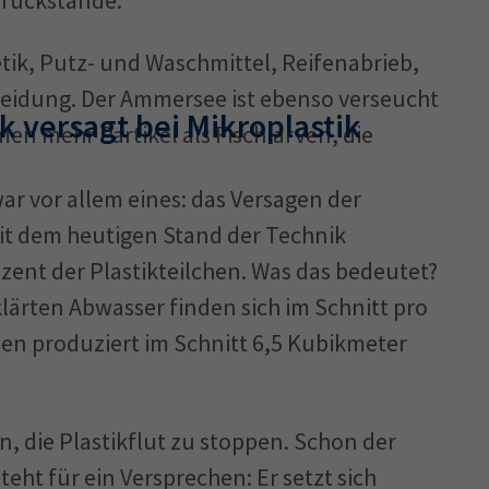
rückstände.
ik, Putz- und Waschmittel, Reifenabrieb,
eidung. Der Ammersee ist ebenso verseucht
ik versagt bei Mikroplastik
en mehr Partikel als Fischlarven, die
ar vor allem eines: das Versagen der
mit dem heutigen Stand der Technik
zent der Plastikteilchen. Was das bedeutet?
lärten Abwasser finden sich im Schnitt pro
hen produziert im Schnitt 6,5 Kubikmeter
, die Plastikflut zu stoppen. Schon der
ht für ein Versprechen: Er setzt sich