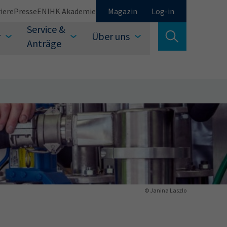
iere
Presse
EN
IHK Akademie
Magazin
Log-in
Service &
r
Über uns
Suche verlassen
Anträge
Schließen
Suchen
© Janina Laszlo
auswählen