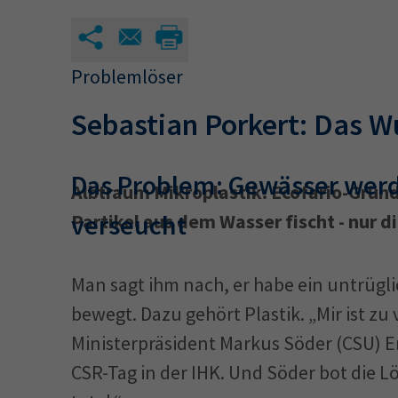
34a
34c
Problemlöser
Wirtschaftsfa
Sebastian Porkert: Das 
AEVO
34i
Das Problem: Gewässer werd
Albtraum Mikroplastik: Ecofario-Gründ
verseucht
Partikel aus dem Wasser fischt - nur di
Man sagt ihm nach, er habe ein untrügl
bewegt. Dazu gehört Plastik. „Mir ist zu v
Ministerpräsident Markus Söder (CSU) 
CSR-Tag in der IHK. Und Söder bot die L