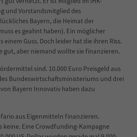
 gut vernetzt. Er ist Mitglied im IHK-
 und Vorstandsmitglied des
lückliches Bayern, die Heimat der
uss es geahnt haben). Ein möglicher
s einem Guss. Doch leider hat die ihren Riss.
e gut, aber niemand wollte sie finanzieren.
 Fördermittel sind. 10.000 Euro Preisgeld aus
es Bundeswirtschaftsministeriums und drei
 von Bayern Innovativ haben dazu
fario aus Eigenmitteln finanzieren.
 es keine. Eine Crowdfunding-Kampagne
 660.000 US-Dollar wurden gerade mal 9.000