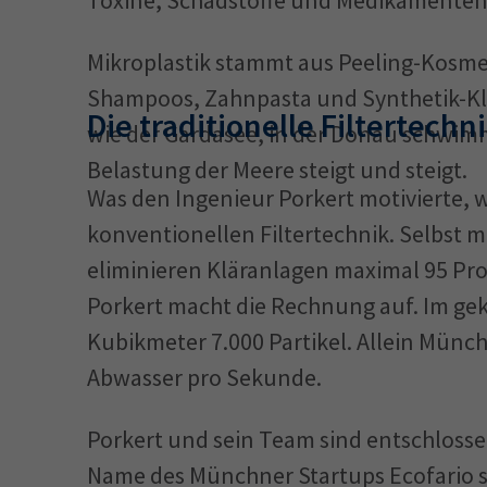
Toxine, Schadstoffe und Medikamenten
Mikroplastik stammt aus Peeling-Kosmet
Shampoos, Zahnpasta und Synthetik-Kl
Die traditionelle Filtertechn
wie der Gardasee, in der Donau schwimm
Belastung der Meere steigt und steigt.
Was den Ingenieur Porkert motivierte, w
konventionellen Filtertechnik. Selbst 
eliminieren Kläranlagen maximal 95 Pro
Porkert macht die Rechnung auf. Im gek
Kubikmeter 7.000 Partikel. Allein Münc
Abwasser pro Sekunde.
Porkert und sein Team sind entschlossen
Name des Münchner Startups Ecofario ste