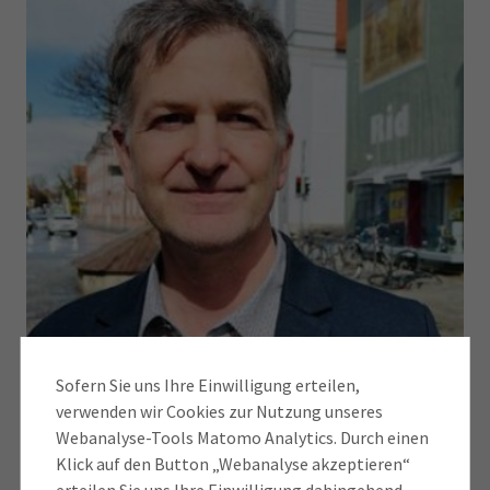
Sofern Sie uns Ihre Einwilligung erteilen,
© Kaufhaus Rid
verwenden wir Cookies zur Nutzung unseres
Mitarbeiter der Rid-Standorte sind auf Social Media aktiv: „Das ist authentisch,
der Lokalkolorit kommt gut an“, sagt Florian Lipp
Webanalyse-Tools Matomo Analytics. Durch einen
Klick auf den Button „Webanalyse akzeptieren“
„Die Lockdowns und Restriktionen haben uns
erteilen Sie uns Ihre Einwilligung dahingehend,