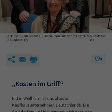
AdA
34d
Prüfungstermine
Leichte Sprache
Wirtschaftsfachwirt
34f
Negativerklärung
Sachkundeprüfung
Berichtsheft
AEVO
IHK regional
34i
Betriebswirt
Prüfbericht
Karriere
Kaufhaus in Familienhand – Florian Lipp (r.) mit seinen Eltern Max
© Kaufhaus
und Barbara Lipp
Rid
Presse
0
EN
IHK Akademie
„Kosten im Griff“
Magazin
Log-in
Rid in Weilheim ist das älteste
Kaufhausunternehmen Deutschlands. Die
Gründerfamilie Lipp wappnet sich nach den