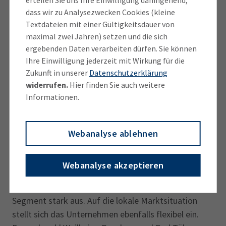
wirtschaftlich richtig wehgetan“, sagt Lipp. „Vor allem
dass wir zu Analysezwecken Cookies (kleine
Textdateien mit einer Gültigkeitsdauer von
die extrem kurzfristig wechselnden Auflagen, die wir
maximal zwei Jahren) setzen und die sich
erfüllen mussten, waren der reinste Horror.“
ergebenden Daten verarbeiten dürfen. Sie können
Grundsätzlich schätze er jedoch die
Ihre Einwilligung jederzeit mit Wirkung für die
Gestaltungsspielräume, die Kaufhäuser bieten. „Es
Zukunft in unserer
Datenschutzerklärung
gibt sehr viele Möglichkeiten, auf die lokalen
widerrufen.
Hier finden Sie auch weitere
Kundenbedürfnisse einzugehen, indem man
Informationen.
Sortimente erweitert, verkleinert oder neu
ausrichtet.“
Webanalyse ablehnen
Ein Beispiel: die Haushaltswarenabteilung im
Stammhaus. Nachdem in den vergangenen Jahren in
Webanalyse akzeptieren
Weilheim zwei Haushaltswarenfachgeschäfte
geschlossen hatten, baute Florian Lipp dieses
Segment stark aus. Auf die lokale Marktsituation
stellt sich das Unternehmen ebenfalls flexibel ein.