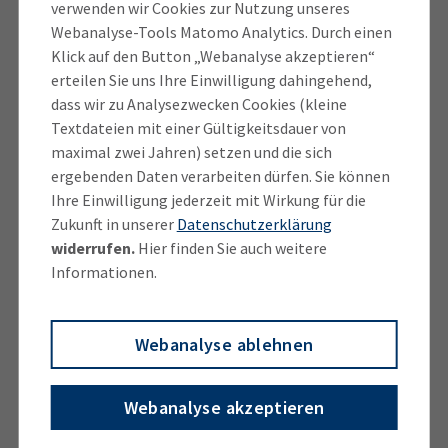
verwenden wir Cookies zur Nutzung unseres
mehr Dynamik in den Betrieb zu bringen. „Das
Webanalyse-Tools Matomo Analytics. Durch einen
Unternehmen war zwar stabil und besaß ein gutes
Klick auf den Button „Webanalyse akzeptieren“
Fundament, aber es war keine wirkliche Entwicklung
erteilen Sie uns Ihre Einwilligung dahingehend,
dass wir zu Analysezwecken Cookies (kleine
sichtbar“, beschreibt er die damalige Lage.
Textdateien mit einer Gültigkeitsdauer von
maximal zwei Jahren) setzen und die sich
ergebenden Daten verarbeiten dürfen. Sie können
In 40 Ländern gern getrunken
Ihre Einwilligung jederzeit mit Wirkung für die
Zukunft in unserer
Datenschutzerklärung
Zur Dynamik gehört für ihn vor allem der massive
widerrufen.
Hier finden Sie auch weitere
Informationen.
Ausbau des Exports. Dem Vater sei es zu verdanken,
dass die Voraussetzungen dafür stimmen. Der hatte
1999 eine der technisch fortschrittlichsten
Webanalyse ablehnen
Brauereien Europas errichten lassen.
„Das war wirklich aufsehenerregend, unsere Brauerei
Webanalyse akzeptieren
ist dadurch mit einem Schlag berühmt geworden“, so