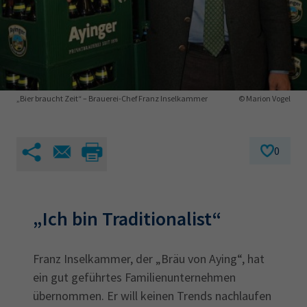
AdA
34d
Prüfungstermine
Leichte Sprache
Wirtschaftsfachwirt
34f
Negativerklärung
Sachkundeprüfung
Berichtsheft
AEVO
IHK regional
34i
Betriebswirt
Prüfbericht
Karriere
„Bier braucht Zeit“ – Brauerei-Chef Franz Inselkammer
© Marion Vogel
Presse
0
EN
IHK Akademie
„Ich bin Traditionalist“
Magazin
Log-in
Franz Inselkammer, der „Bräu von Aying“, hat
ein gut geführtes Familienunternehmen
übernommen. Er will keinen Trends nachlaufen