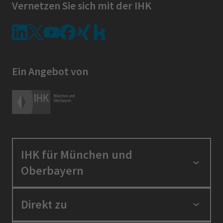
Vernetzen Sie sich mit der IHK
Ein Angebot von
IHK für München und
Oberbayern
Standortpolitik
Direkt zu
Ausbildung und Fortbildung