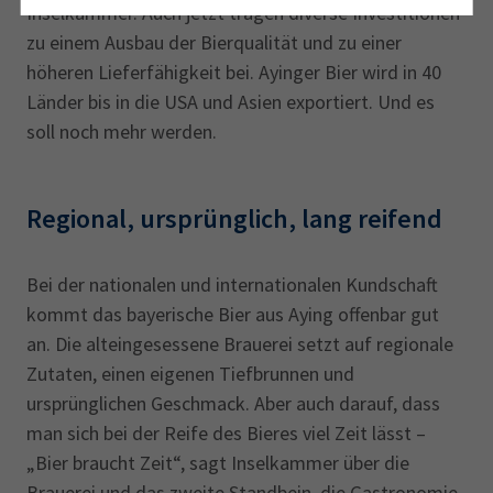
Inselkammer. Auch jetzt tragen diverse Investitionen
zu einem Ausbau der Bierqualität und zu einer
höheren Lieferfähigkeit bei. Ayinger Bier wird in 40
Länder bis in die USA und Asien exportiert. Und es
soll noch mehr werden.
Regional, ursprünglich, lang reifend
Bei der nationalen und internationalen Kundschaft
kommt das bayerische Bier aus Aying offenbar gut
an. Die alteingesessene Brauerei setzt auf regionale
Zutaten, einen eigenen Tiefbrunnen und
ursprünglichen Geschmack. Aber auch darauf, dass
man sich bei der Reife des Bieres viel Zeit lässt –
„Bier braucht Zeit“, sagt Inselkammer über die
Brauerei und das zweite Standbein, die Gastronomie.