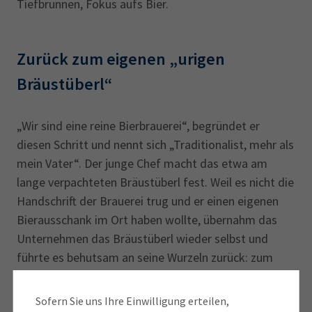
Tiefbrunnen, Fokus aufs Bier.
Zurück zum eigenen „urigen
Bräustüberl“
„Wir sind eine reine Bierbrauerei“, begründet er
diesen Schritt und nennt sich „Traditionalist, mehr als
mein Vater“. Der junge Chef macht das etwa am
lange verpachteten Bräustüberl fest. Weil es nicht die
Handschrift der Brauerei trug und er einen eigenen
Bierausschank im Ort haben wollte, übernahm das
Unternehmen das Bräustüberl wieder selbst und
führte es behutsam an seine Wurzeln zurück: zum
urigen bayerischen Wirtshaus.
Sofern Sie uns Ihre Einwilligung erteilen,
Inselkammer hatte sich beim Einstieg vorgenommen,