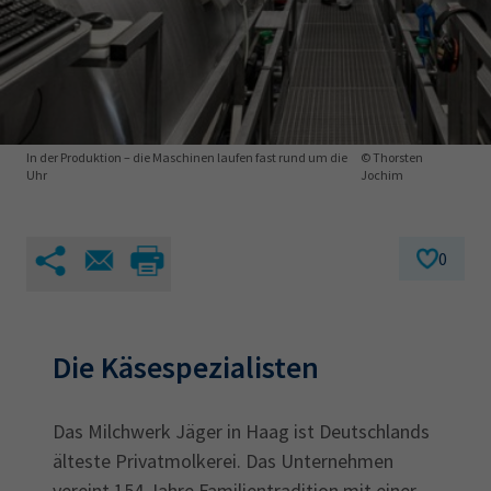
AdA
34d
Prüfungstermine
Leichte Sprache
Wirtschaftsfachwirt
34f
Negativerklärung
Sachkundeprüfung
Berichtsheft
AEVO
IHK regional
34i
Betriebswirt
Prüfbericht
Karriere
In der Produktion – die Maschinen laufen fast rund um die
© Thorsten
Uhr
Jochim
Presse
0
EN
IHK Akademie
Die Käsespezialisten
Magazin
Log-in
Das Milchwerk Jäger in Haag ist Deutschlands
älteste Privatmolkerei. Das Unternehmen
vereint 154 Jahre Familientradition mit einer