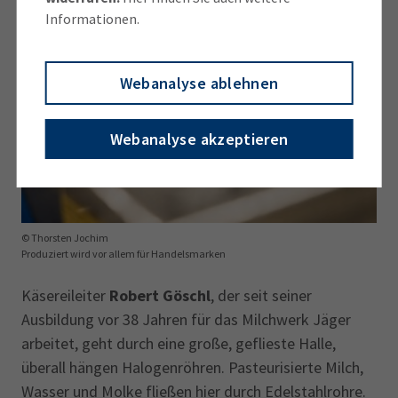
Informationen.
Webanalyse ablehnen
Webanalyse akzeptieren
© Thorsten Jochim
Produziert wird vor allem für Handelsmarken
Käsereileiter
Robert Göschl
, der seit seiner
Ausbildung vor 38 Jahren für das Milchwerk Jäger
arbeitet, geht durch eine große, geflieste Halle,
überall hängen Halogenröhren. Pasteurisierte Milch,
Wasser und Molke fließen hier durch Edelstahlrohre.