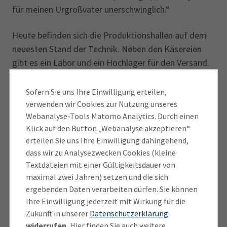
für meinen Urgroßvater unerschwinglich.“
Heute befinden sich die Produktionshallen auf dem
neuesten Stand der Technik. Neben den Käsereien
gibt es ein Labor und ein Hochlager für den Versand.
Lastwagen stehen an großen Rampen, werden
beladen.
Sofern Sie uns Ihre Einwilligung erteilen,
verwenden wir Cookies zur Nutzung unseres
Webanalyse-Tools Matomo Analytics. Durch einen
Erfolgreich mit Handelsmarken
Klick auf den Button „Webanalyse akzeptieren“
erteilen Sie uns Ihre Einwilligung dahingehend,
dass wir zu Analysezwecken Cookies (kleine
Textdateien mit einer Gültigkeitsdauer von
maximal zwei Jahren) setzen und die sich
ergebenden Daten verarbeiten dürfen. Sie können
Ihre Einwilligung jederzeit mit Wirkung für die
Zukunft in unserer
Datenschutzerklärung
widerrufen.
Hier finden Sie auch weitere