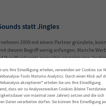
ounds statt Jingles
ernehmen 2009 mit einem Partner gründete, kon
mit diesem Begriff wenig anfangen. Manche Wer
und Rundfunkspots immerhin einprägsame Jingles
. Die wohl bekanntesten Beispiele sind das 5-T
e uns Ihre Einwilligung erteilen, verwenden wir Cookies zur 
ingelton von Nokia-Handys. Mit komponierten So
Webanalyse-Tools Matomo Analytics. Durch einen Klick auf d
chziehen und für ein noch nachhaltigeres Hörer
ebanalyse akzeptieren“ erteilen Sie uns Ihre Einwilligung
egen nur wenige Unternehmen auf. „Wir haben ec
end, dass wir zu Analysezwecken Cookies (kleine Textdateie
tigkeitsdauer von maximal zwei Jahren) setzen und die sich
se.
n Daten verarbeiten dürfen. Sie können Ihre Einwilligung je