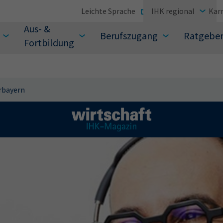
Leichte Sprache
IHK regional
Karr
Aus- &
Berufszugang
Ratgebe
Fortbildung
rbayern
suchen Sie?
Sie auch aus den meistgesuchten Begriffen vor