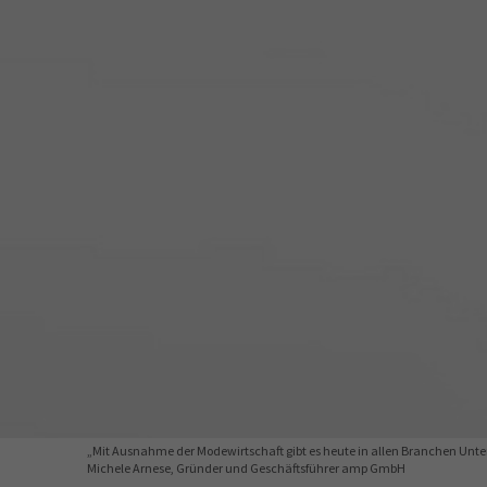
34a
34c
Wirtschaftsfa
AEVO
34i
„Mit Ausnahme der Modewirtschaft gibt es heute in allen Branchen Un
Michele Arnese, Gründer und Geschäftsführer amp GmbH