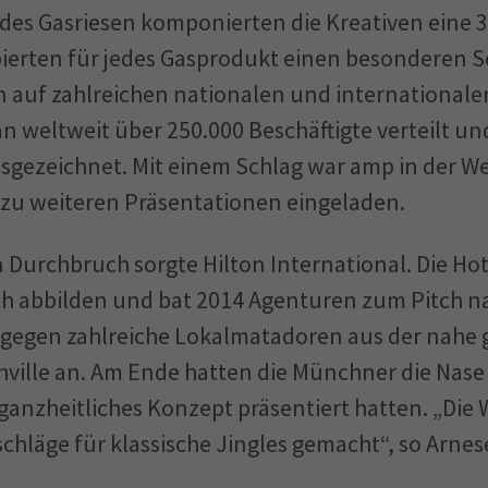
 des Gasriesen komponierten die Kreativen eine 
ierten für jedes Gasprodukt einen besonderen S
 auf zahlreichen nationalen und internationale
n weltweit über 250.000 Beschäftigte verteilt un
gezeichnet. Mit einem Schlag war amp in der We
 zu weiteren Präsentationen eingeladen.
 Durchbruch sorgte Hilton International. Die Hot
h abbilden und bat 2014 Agenturen zum Pitch n
 gegen zahlreiche Lokalmatadoren aus der nahe
ille an. Am Ende hatten die Münchner die Nase vo
 ganzheitliches Konzept präsentiert hatten. „Di
schläge für klassische Jingles gemacht“, so Arnes