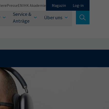
iere
Presse
EN
IHK Akademie
Magazin
Log-in
Service &
r
Über uns
Suche verlassen
Anträge
Schließen
Suchen
auswählen