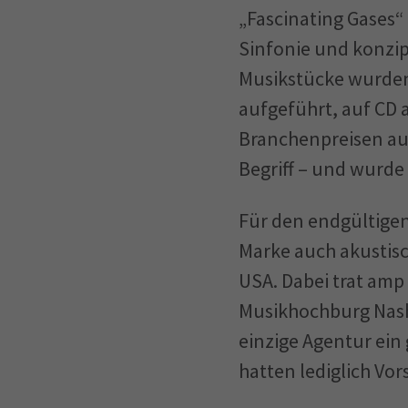
„Fascinating Gases“
Sinfonie und konzip
Musikstücke wurden
aufgeführt, auf CD a
Branchenpreisen aus
Begriff – und wurde
Für den endgültigen
Marke auch akustisc
USA. Dabei trat amp
Musikhochburg Nashv
einzige Agentur ein
hatten lediglich Vor