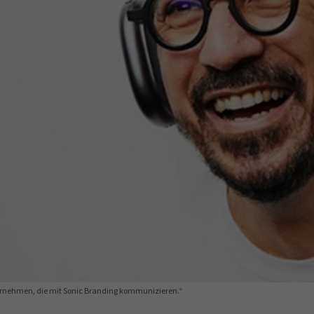
Ausbildungsvertrag
Fachwirt
AdA
34d
Prüfungst
chwirt
34f
Negativerklärung
Sachkundeprüfung
B
Betriebswirt
Prüfbericht
ternehmen, die mit Sonic Branding kommunizieren.“