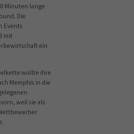
30 Minuten lange
ound. Die
n Events
d mit
rbewirtschaft ein
elkette wollte ihre
ach Memphis in die
 gelegenen
rn, weil sie als
e Wettbewerber
e.