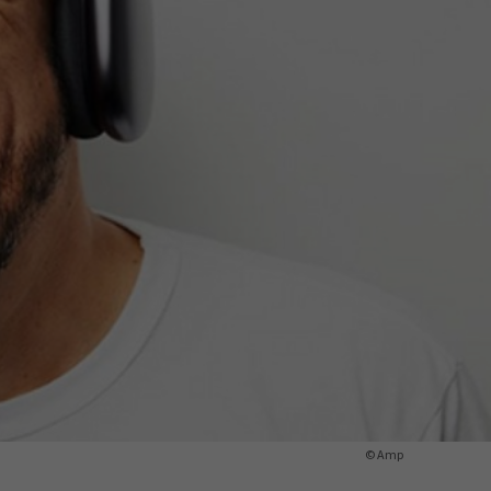
ermine
erichtsheft
© Amp