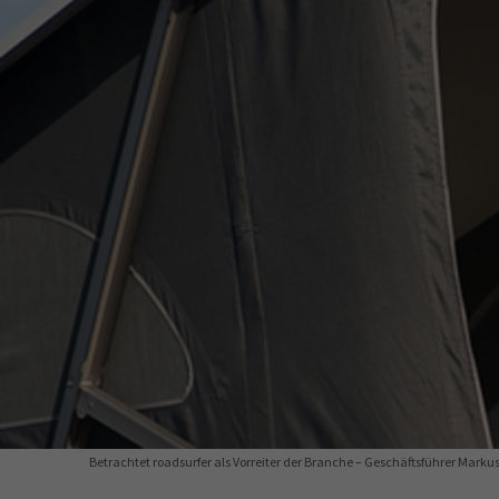
34a
34c
Wirtschaftsfa
AEVO
34i
Betrachtet roadsurfer als Vorreiter der Branche – Geschäftsführer Marku