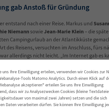
ung gab Anstoß für Gründung
fer entstand nach einer Reise. Markus und
Susan
hie Niemann
sowie
Jean-Marie Klein
– die spät
ten Campingurlaub an der Atlantikküste gemacht
Art des Reisens, versuchten im Anschluss, fürs n
 war allerdings nicht leicht. „Im Internet gab es 
 waren alle so gut wie ausgebucht“, sagt Markus 
liziert. „Ich musste zum Bezahlen vor Ort ersche
e uns Ihre Einwilligung erteilen, verwenden wir Cookies zur 
Webanalyse-Tools Matomo Analytics. Durch einen Klick auf d
n“, schoss es dem Familienvater durch den Kopf.
ebanalyse akzeptieren“ erteilen Sie uns Ihre Einwilligung
end, dass wir zu Analysezwecken Cookies (kleine Textdateie
tigkeitsdauer von maximal zwei Jahren) setzen und die sich
 Mitstreiter wollten es wissen: „Wir haben uns a
n Daten verarbeiten dürfen. Sie können Ihre Einwilligung je