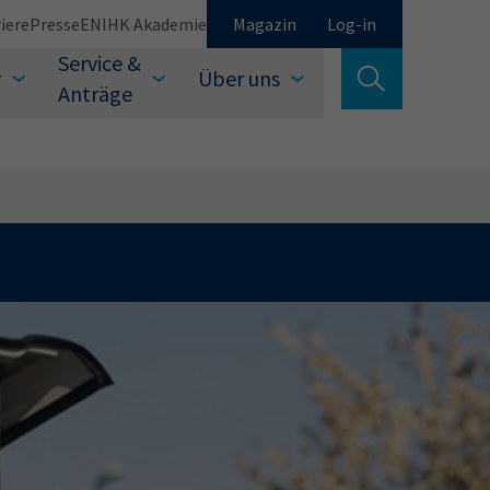
iere
Presse
EN
IHK Akademie
Magazin
Log-in
Service &
r
Über uns
Suche verlassen
Anträge
Schließen
Suchen
auswählen