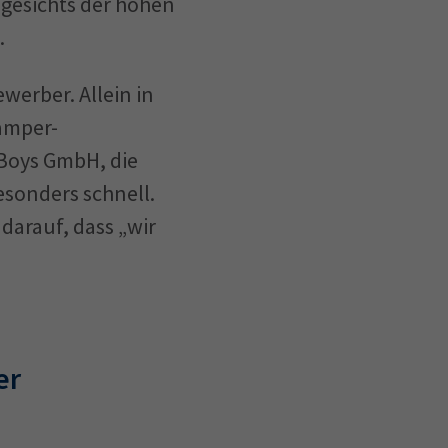
gesichts der hohen
.
werber. Allein in
amper-
Boys GmbH, die
esonders schnell.
darauf, dass „wir
er