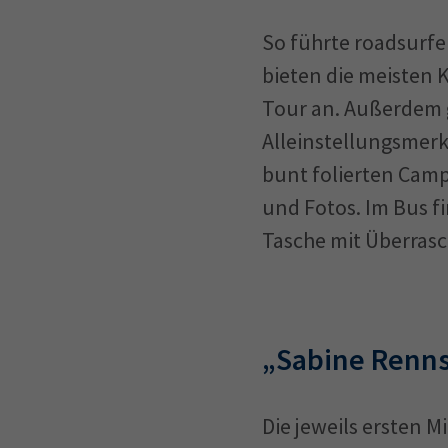
So führte roadsurfer
bieten die meisten 
Tour an. Außerdem g
Alleinstellungsmerkm
bunt folierten Camp
und Fotos. Im Bus f
Tasche mit Überras
„Sabine Renn
Die jeweils ersten 