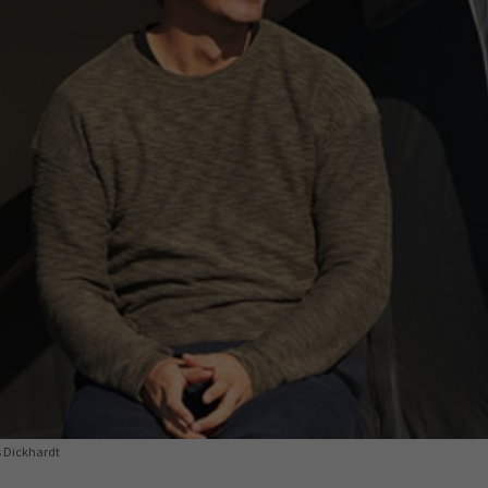
Ausbildungsvertrag
Fachwirt
AdA
34d
Prüfungst
chwirt
34f
Negativerklärung
Sachkundeprüfung
B
Betriebswirt
Prüfbericht
s Dickhardt