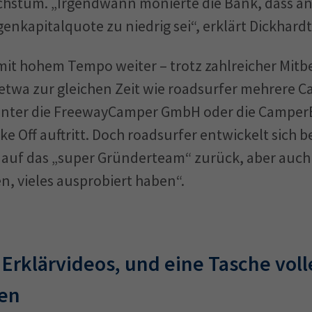
chstum. „Irgendwann monierte die Bank, dass an
nkapitalquote zu niedrig sei“, erklärt Dickhardt
mit hohem Tempo weiter – trotz zahlreicher Mitbe
twa zur gleichen Zeit wie roadsurfer mehrere C
nter die FreewayCamper GmbH oder die Camper
e Off auftritt. Doch roadsurfer entwickelt sich b
s auf das „super Gründerteam“ zurück, aber auch 
, vieles ausprobiert haben“.
 Erklärvideos, und eine Tasche voll
en