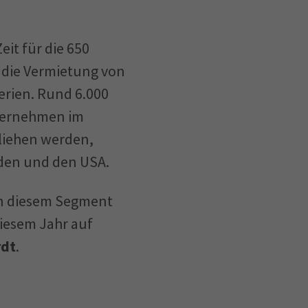
eit für die 650
 die Vermietung von
erien. Rund 6.000
nternehmen im
liehen werden,
den und den USA.
in diesem Segment
diesem Jahr auf
rdt
.