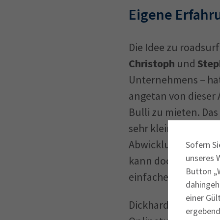
Eigene Erfahr
Die Idee zu roadsur
Christoph
und
Step
Unternehmens – hat
angetan von dieser 
Bulli zu mieten. Das
sehr kleine, und die
Abwicklung war komp
Sofern Si
unseres 
kann doch nicht sei
Button „W
einfacher gehen.“
dahingeh
einer Gül
Dickhardt und seine
ergebende