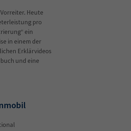
 Vorreiter. Heute
terleistung pro
rierung“ ein
ise in einem der
lichen Erklärvideos
ebuch und eine
nmobil
tional