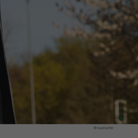
ermine
erichtsheft
© roadsurfer