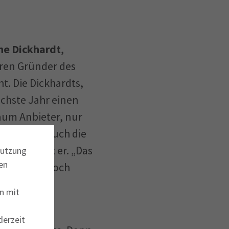
ne Dickhardt
,
eren Gründer des
. Die Dickhardts,
ächste Jahr einen
kaum Anbieter, nur
Dickhardt. Auch die
inen“, sagt er. „Das
Nutzung
en
 „Das muss doch
n mit
uf YouTube
derzeit