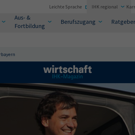
Leichte Sprache
IHK regional
Karr
Aus- &
Berufszugang
Ratgebe
Fortbildung
rbayern
suchen Sie?
Sie auch aus den meistgesuchten Begriffen vor