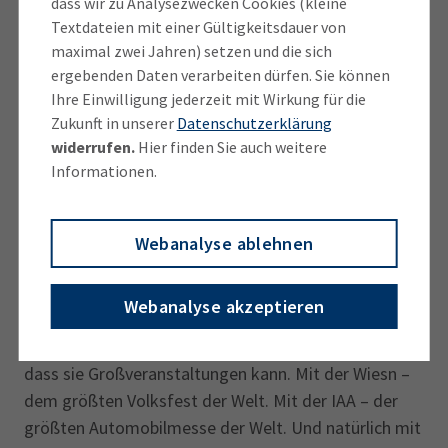
dass wir zu Analysezwecken Cookies (kleine
Textdateien mit einer Gültigkeitsdauer von
Aber es geht um mehr als Schienen, Straßen oder
maximal zwei Jahren) setzen und die sich
Standortvorteile. Es geht auch darum, dass in
ergebenden Daten verarbeiten dürfen. Sie können
Deutschland endlich wieder alle an einem Strang
Ihre Einwilligung jederzeit mit Wirkung für die
ziehen. Sport, Gesellschaft und Wirtschaft verfolgen
Zukunft in unserer
Datenschutzerklärung
ein gemeinsames Ziel. Dies ist ein Ansporn für viele
widerrufen.
Hier finden Sie auch weitere
weitere – zwingend nötige – Vorhaben: strukturelle
Informationen.
Reformen, zukunftsweisende Projekte, ambitionierte
Erneuerungen. Kurz: für mutige Entscheidungen zum
Webanalyse ablehnen
Besten unseres Landes.
Für Olympia in München spricht
Webanalyse akzeptieren
Die Landeshauptstadt hat immer wieder bewiesen,
dass sie Großveranstaltungen kann. Mit der Wiesn –
dem größten Volksfest der Welt. Mit der IAA – der
größten Automobilmesse der Welt. Und natürlich mit