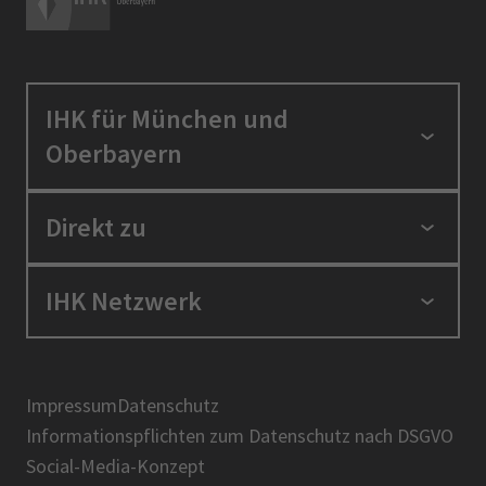
IHK für München und
Oberbayern
Standortpolitik
Direkt zu
Ausbildung und Fortbildung
Berufszugang
Positionen
IHK Netzwerk
Ratgeber
IHK in der Region
Service und Anträge
Karriere
IHK Akademie
Über uns
Presse
BIHK
Impressum
Datenschutz
IHK-Magazin
Informationspflichten zum Datenschutz nach DSGVO
DIHK
Social-Media-Konzept
AHK