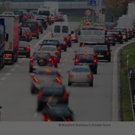
ermine
erichtsheft
© Manfred Steinbach/Adobe Stock