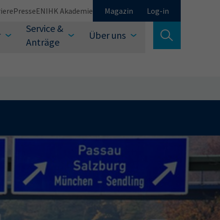
iere
Presse
EN
IHK Akademie
Magazin
Log-in
Service &
r
Über uns
Suche verlassen
Anträge
Schließen
Suchen
auswählen