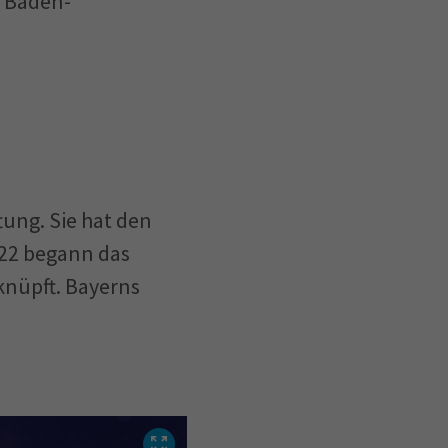
r Baden-
tung. Sie hat den
22 begann das
 knüpft. Bayerns