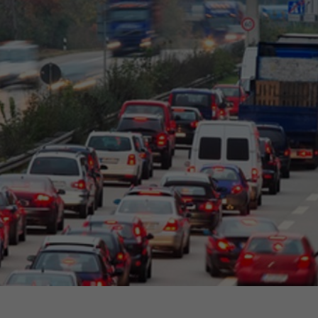
Ausbildungsvertrag
Fachwirt
AdA
34d
Prüfungst
chwirt
34f
Negativerklärung
Sachkundeprüfung
B
Betriebswirt
Prüfbericht