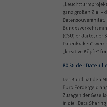
„Leuchtturmprojek
ganz großen Ziel – 
Datensouveränität. 
Bundesverkehrsmin
(CSU) erklärte, der 
Datenkraken“ werde
„kreative Köpfe“ fö
80 % der Daten li
Der Bund hat den MD
Euro Fördergeld an
Zusagen der Gesellsc
in die „Data Sharin