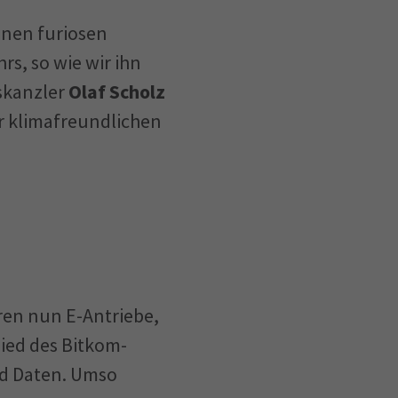
inen furiosen
rs, so wie wir ihn
skanzler
Olaf Scholz
ur klimafreundlichen
ren nun E-Antriebe,
lied des Bitkom-
ind Daten. Umso