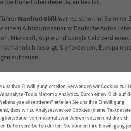
er die Hoheit über diese Daten besitzt.
führer
Manfred Gößl
warnte schon im Sommer 20
 einem Albtraumszenario: Deutsche Autos liefe
n, Microsoft, Apple und Google Geld verdienen
sich ähnlich besorgt. Sie forderten, Europa müs
ngen aufbauen.
e uns Ihre Einwilligung erteilen, verwenden wir Cookies zur 
Mobility Data Space (MDS)
Webanalyse-Tools Matomo Analytics. Durch einen Klick auf d
ebanalyse akzeptieren“ erteilen Sie uns Ihre Einwilligung
end, dass wir zu Analysezwecken Cookies (kleine Textdateie
erin
Angela Merkel
(CDU) hatte die gleiche Idee. S
tigkeitsdauer von maximal zwei Jahren) setzen und die sich
 einen eigenen Datenraum zu schaffen. Abseits de
n Daten verarbeiten dürfen. Sie können Ihre Einwilligung je
 Im November 2019 beschloss die „Konzertierte Ak