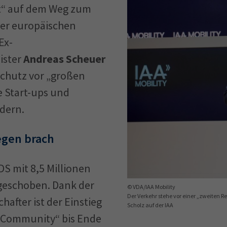
t“ auf dem Weg zum
der europäischen
Ex-
ister
Andreas Scheuer
Schutz vor „großen
 Start-ups und
rdern.
egen brach
S mit 8,5 Millionen
geschoben. Dank der
© VDA/IAA Mobility
Der Verkehr stehe vor einer „zweiten R
hafter ist der Einstieg
Scholz auf der IAA
g Community“ bis Ende