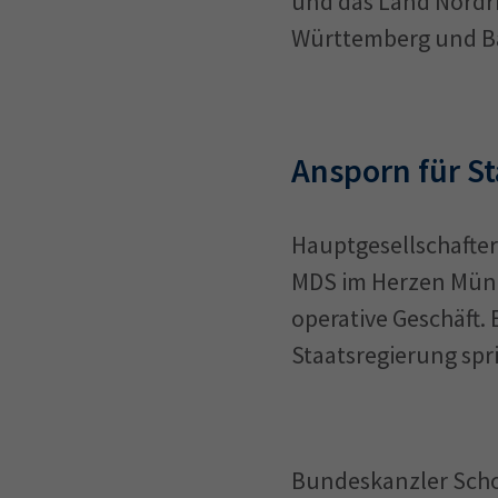
und das Land Nordrh
Württemberg und Ba
Ansporn für St
Hauptgesellschafteri
MDS im Herzen Münc
operative Geschäft. 
Staatsregierung spr
Bundeskanzler Schol