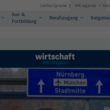
Leichte Sprache
IHK regional
Karr
Aus- &
Berufszugang
Ratgebe
Fortbildung
suchen Sie?
Sie auch aus den meistgesuchten Begriffen vor