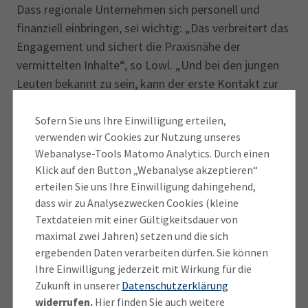
Dass regionale Unternehmen sich personell und
finanziell einbringen, sei wichtig: „Das verbreitert das
Engagement und sichert die Praxisnähe der
vermittelten Inhalte“, so Löwl. „Und bei den jungen
Leuten bekannt zu sein, kann der erste Kontakt zur
künftigen Fachkraft sein.“
Sofern Sie uns Ihre Einwilligung erteilen,
Aktiv sind unter anderem die Stadtwerke Dachau, die
verwenden wir Cookies zur Nutzung unseres
Webanalyse-Tools Matomo Analytics. Durch einen
Qualcomm Germany RFFE GmbH/RF360 Europe
Klick auf den Button „Webanalyse akzeptieren“
GmbH als Kommunikationstechnik-Entwickler in
erteilen Sie uns Ihre Einwilligung dahingehend,
München sowie die Thorlabs GmbH. Bei dem
dass wir zu Analysezwecken Cookies (kleine
amerikanischen Elektronik- und
Textdateien mit einer Gültigkeitsdauer von
Optikkomponentenhersteller mit 350 Mitarbeitenden
maximal zwei Jahren) setzen und die sich
am Standort Bergkirchen leitet Pöttinger die
ergebenden Daten verarbeiten dürfen. Sie können
firmeneigene Photonics Academy.
Ihre Einwilligung jederzeit mit Wirkung für die
Zukunft in unserer
Datenschutzerklärung
widerrufen.
Hier finden Sie auch weitere