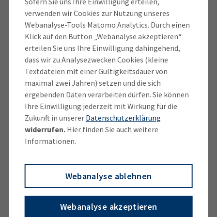
Sofern Sie uns Ihre Einwilligung erteilen,
Unternehmen ein Notfallmanagement aufbaut, um
verwenden wir Cookies zur Nutzung unseres
die Kontinuität des Geschäftsbetriebs sicherzustellen
Webanalyse-Tools Matomo Analytics. Durch einen
– inklusive der Anleitung, wie man das Verhalten bei
Klick auf den Button „Webanalyse akzeptieren“
Notfällen im Unternehmen übt.“
erteilen Sie uns Ihre Einwilligung dahingehend,
dass wir zu Analysezwecken Cookies (kleine
Allerdings ist dieser Leitfaden sehr umfangreich und
Textdateien mit einer Gültigkeitsdauer von
darum tendenziell eher für größere Unternehmen
maximal zwei Jahren) setzen und die sich
geeignet. Erste wichtige Informationen zum Thema
ergebenden Daten verarbeiten dürfen. Sie können
Ihre Einwilligung jederzeit mit Wirkung für die
liefert die Übersicht „Einstieg ins IT-
Zukunft in unserer
Datenschutzerklärung
Notfallmanagement für kleinere und
widerrufen.
Hier finden Sie auch weitere
mittelständische Unternehmen (KMU)“ der Allianz
Informationen.
für Cybersicherheit. Sie wurde vor über 10 Jahren
vom BSI und dem Branchenverband Bitkom
gegründet. Darüber hinaus bietet das BSI einen Cyber
Webanalyse ablehnen
Risiko Check.
Webanalyse akzeptieren