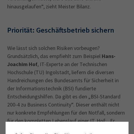
hinausgelaufen“, zieht Meister Bilanz.
Priorität: Geschäftsbetrieb sichern
Wie lässt sich solchen Risiken vorbeugen?
Grundsätzlich, das empfiehlt zum Beispiel
Hans-
Joachim Hof
, IT-Experte an der Technischen
Hochschule (TU) Ingolstadt, liefern die diversen
Handreichungen des Bundesamts für Sicherheit in
der Informationstechnik (BSI) fundierte
Entscheidungshilfen. Da gibt es den „BSI-Standard
200-4 zu Business Continuity“. Dieser enthält nicht
nur konkrete Empfehlungen für den Notfall, sondern
für den kompletten Lebenslauf einer IT. Hof: „Er
zeigt einen systematischen Weg auf, wie ein