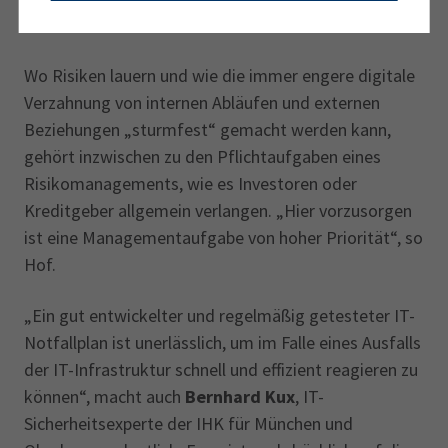
Vertrauen von Kunden bewahren
Wo Risiken lauern und wie die immer engere digitale
Verzahnung von internen Abläufen und externen
Beziehungen „sturmfest“ gemacht werden kann,
gehört inzwischen zu den Pflichtaufgaben eines
Risikomanagements, wie es Investoren oder
Kreditgeber allgemein verlangen. „Hier vorzusorgen
ist eine Managementaufgabe von hoher Priorität“, so
Hof.
„Ein gut entwickelter und regelmäßig getesteter IT-
Notfallplan ist unerlässlich, um im Falle eines Ausfalls
der IT-Infrastruktur schnell und effizient reagieren zu
können“, macht auch
Bernhard Kux
, IT-
Sicherheitsexperte der IHK für München und