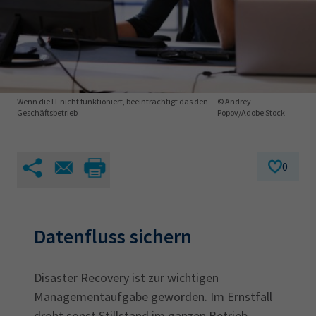
AdA
34d
Prüfungstermine
Leichte Sprache
Wirtschaftsfachwirt
34f
Negativerklärung
Sachkundeprüfung
Berichtsheft
AEVO
IHK regional
34i
Betriebswirt
Prüfbericht
Karriere
Wenn die IT nicht funktioniert, beeinträchtigt das den
© Andrey
Geschäftsbetrieb
Popov/Adobe Stock
Presse
0
EN
IHK Akademie
Datenfluss sichern
Magazin
Log-in
Disaster Recovery ist zur wichtigen
Managementaufgabe geworden. Im Ernstfall
droht sonst Stillstand im ganzen Betrieb.