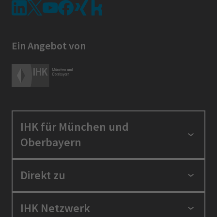
Ein Angebot von
IHK für München und
Oberbayern
Standortpolitik
Direkt zu
Ausbildung und Fortbildung
Berufszugang
Positionen
IHK Netzwerk