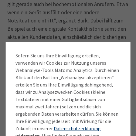
gilt gerade auch bei hochemotionalen Anrufern. Etwa
wenn ein Gerät ausfällt oder eine andere
Notsituation eintritt“, ergänzt Burk. Dabei hilft zum
Beispiel auch eine digitale Kontakthistorie samt den
aktuellen Kundendaten, einschließlich der bisherigen
Lieferungen und Servicegespräche. Die Kundendaten
sofort parat zu haben, zeigt, dass der Kunde wichtig
Sofern Sie uns Ihre Einwilligung erteilen,
ist.
verwenden wir Cookies zur Nutzung unseres
Webanalyse-Tools Matomo Analytics. Durch einen
Klick auf den Button „Webanalyse akzeptieren“
Verständnis signalisieren
erteilen Sie uns Ihre Einwilligung dahingehend,
dass wir zu Analysezwecken Cookies (kleine
Textdateien mit einer Gültigkeitsdauer von
Das direkte Telefongespräch suchen Kunden zumeist
maximal zwei Jahren) setzen und die sich
auch, wenn sie sich beschweren möchten: über
ergebenden Daten verarbeiten dürfen. Sie können
defekte Geräte, Qualitäts- und Servicemängel oder
Ihre Einwilligung jederzeit mit Wirkung für die
unpünktliche Lieferungen. Wichtig sei hier, genau
Zukunft in unserer
Datenschutzerklärung
widerrufen.
Hier finden Sie auch weitere