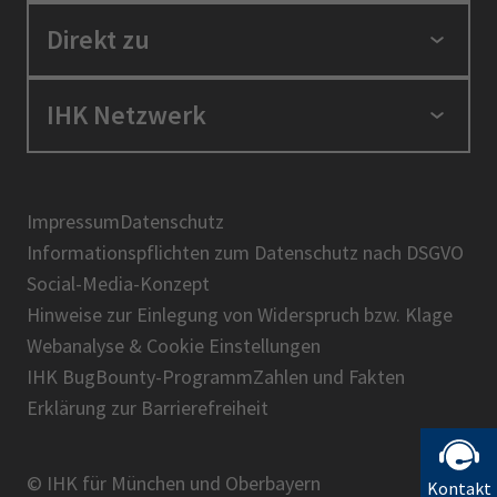
Standortpolitik
Direkt zu
Ausbildung und Fortbildung
Berufszugang
Positionen
IHK Netzwerk
Ratgeber
IHK in der Region
Service und Anträge
Karriere
IHK Akademie
Über uns
Presse
BIHK
Impressum
Datenschutz
IHK-Magazin
Informationspflichten zum Datenschutz nach DSGVO
DIHK
Social-Media-Konzept
AHK
Hinweise zur Einlegung von Widerspruch bzw. Klage
IHK-Standortportal Bayern
Webanalyse & Cookie Einstellungen
IHK BugBounty-Programm
Zahlen und Fakten
Erklärung zur Barrierefreiheit
© IHK für München und Oberbayern
Kontakt