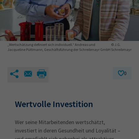
AdA
34d
Prüfungstermine
Leichte Sprache
Wirtschaftsfachwirt
34f
Negativerklärung
Sachkundeprüfung
Berichtsheft
AEVO
IHK regional
34i
Betriebswirt
Prüfbericht
Karriere
„Wertschätzung definiert sich individuell.“ Andreas und
© J.G.
Jacqueline Püttmann, Geschäftsführung der Schreibmayr GmbH
Schreibmayr
Presse
0
EN
IHK Akademie
Wertvolle Investition
Magazin
Log-in
Wer seine Mitarbeitenden wertschätzt,
investiert in deren Gesundheit und Loyalität –
und empfiehlt sich nebenbei als attraktiver