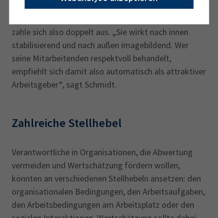
wiederum sprechen sich erfahrungsgemäß auch
außerhalb des Unternehmens herum. Wertschätzung
zahle sich also doppelt aus. „Sie wirkt nach innen
stabilisierend und nach außen imagebildend. Wer
seine Mitarbeitenden respektvoll behandelt,
empfiehlt sich damit also automatisch als attraktiver
Arbeitsgeber“, sagt Schmidt.
Zahlreiche Stellhebel
Verantwortliche in Organisationen, die Abwertung
vermeiden und Wertschätzung fördern wollen,
könnten an verschiedenen Stellhebeln ansetzen: den
organisationalen Bedingungen, den Arbeitsaufgaben,
den Arbeitsbedingungen am Arbeitsplatz oder den
sozialen Interaktionen. Wertschätzung sollte dabei