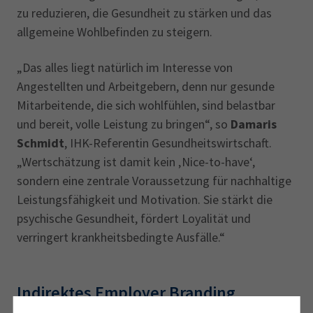
zu reduzieren, die Gesundheit zu stärken und das
allgemeine Wohlbefinden zu steigern.
„Das alles liegt natürlich im Interesse von
Angestellten und Arbeitgebern, denn nur gesunde
Mitarbeitende, die sich wohlfühlen, sind belastbar
und bereit, volle Leistung zu bringen“, so
Damaris
Schmidt
, IHK-Referentin Gesundheitswirtschaft.
„Wertschätzung ist damit kein ‚Nice-to-have‘,
sondern eine zentrale Voraussetzung für nachhaltige
Leistungsfähigkeit und Motivation. Sie stärkt die
psychische Gesundheit, fördert Loyalität und
verringert krankheitsbedingte Ausfälle.“
Indirektes Employer Branding