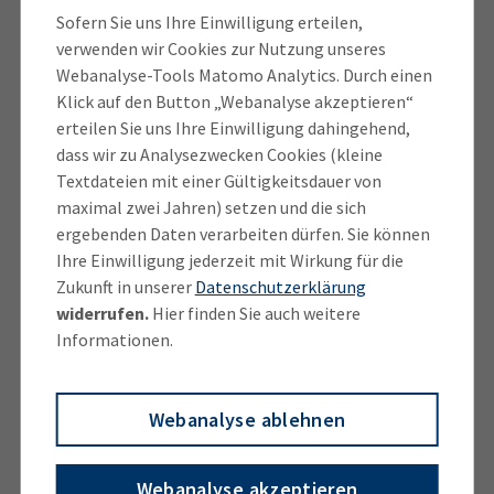
Sofern Sie uns Ihre Einwilligung erteilen,
Eine Schlüsselrolle beim Thema Wertschätzung
verwenden wir Cookies zur Nutzung unseres
komme den Chefs und Führungskräften zu. „Führung
Webanalyse-Tools Matomo Analytics. Durch einen
beginnt mit Haltung“, betont Schmidt. „Wer führen
Klick auf den Button „Webanalyse akzeptieren“
will, muss empathisch sein, die individuellen Stärken
erteilen Sie uns Ihre Einwilligung dahingehend,
und Bedürfnisse seiner Mitarbeitenden kennen und
dass wir zu Analysezwecken Cookies (kleine
ihnen auf Augenhöhe begegnen.“ Ehrliche,
Textdateien mit einer Gültigkeitsdauer von
maximal zwei Jahren) setzen und die sich
persönliche und regelmäßige Kommunikation sei ein
ergebenden Daten verarbeiten dürfen. Sie können
oft unterschätzter Faktor, weiß die IHK-Expertin.
Ihre Einwilligung jederzeit mit Wirkung für die
Nicht als Pflichtübung, sondern als Ausdruck echter
Zukunft in unserer
Datenschutzerklärung
Beziehungspflege. „Aber nur so lässt sich Vertrauen
widerrufen.
Hier finden Sie auch weitere
aufbauen – und Vertrauen ist die Grundlage, auf der
Informationen.
sich Motivation, Kreativität und
Verantwortungsbereitschaft entfalten.“
Webanalyse ablehnen
Ein wertschätzender Umgang mit den
Mitarbeitenden sowie ein gutes Betriebsklima
Webanalyse akzeptieren