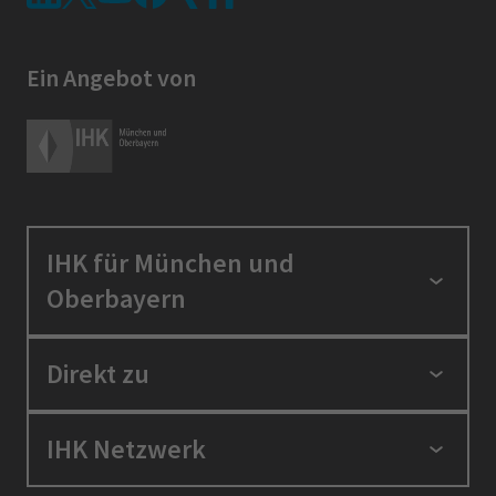
Ein Angebot von
IHK für München und
Oberbayern
Standortpolitik
Direkt zu
Ausbildung und Fortbildung
Berufszugang
Positionen
IHK Netzwerk
Ratgeber
IHK in der Region