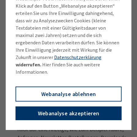
Klick auf den Button „Webanalyse akzeptieren“
entfernt.
erteilen Sie uns Ihre Einwilligung dahingehend,
dass wir zu Analysezwecken Cookies (kleine
Weitere wichtige Merkmale von
Textdateien mit einer Gültigkeitsdauer von
Suchmaschinenwerbung sind:
maximal zwei Jahren) setzen und die sich
ergebenden Daten verarbeiten dürfen. Sie können
präzise Ausrichtung an den
Ihre Einwilligung jederzeit mit Wirkung für die
unternehmensspezifischen Zielgruppen,
Zukunft in unserer
Datenschutzerklärung
beispielsweise differenziert nach demografischen
widerrufen.
Hier finden Sie auch weitere
Merkmalen, Standorten und den Interessen der
Informationen.
Zielgruppen
sofortiges Erscheinen der Anzeigen, sobald die
Webanalyse ablehnen
Werbekampagne aktiviert ist
genaue Messung von Klicks, Impressions (Wie oft
wird eine Werbeanzeige potenziellen Kunden
Webanalyse akzeptieren
angezeigt?), Conversions (Aktionen nach dem
Klick auf eine Anzeige, wie zum Beispiel Käufe,