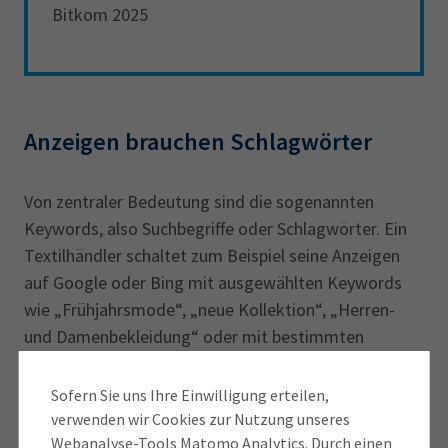
Bitkom 2025
Anzeigen brauchen Schlagwörter
Von zentraler Bedeutung sind die sogenannten
Keywords, also Suchbegriffe oder Schlagwörter. Ein
Textilhändler schaltet zum Beispiel seine Anzeigen
auf Google oder Bing mit ausgewählten Keywords
wie „Frühjahrsmode“, „neue Kollektion“, „Herren-
und Damenbekleidung“ oder mit bestimmten
Markennamen. Wer mit solchen Keywords sucht,
erhält auf der Ergebnisseite die dazu passenden
Sofern Sie uns Ihre Einwilligung erteilen,
Werbeanzeigen – und ist somit nur noch einen Klick
verwenden wir Cookies zur Nutzung unseres
von der Webseite oder dem Onlineshop des Händlers
Webanalyse-Tools Matomo Analytics. Durch einen