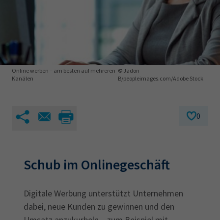
AdA
34d
Prüfungstermine
Leichte Sprache
Wirtschaftsfachwirt
34f
Negativerklärung
Sachkundeprüfung
Berichtsheft
AEVO
IHK regional
34i
Betriebswirt
Prüfbericht
Karriere
Online werben – am besten auf mehreren
© Jadon
Kanälen
B/peopleimages.com/Adobe Stock
Presse
0
EN
IHK Akademie
Schub im Onlinegeschäft
Magazin
Log-in
Digitale Werbung unterstützt Unternehmen
dabei, neue Kunden zu gewinnen und den
Umsatz anzukurbeln – zum Beispiel mit