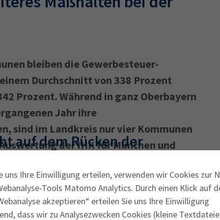
eiteres Maßhalten bei der
unen bleiben die Gewerbesteuer­
 einem Durchschnitt von 338 Prozent
342 Prozent. Während in ganz Oberbayern
ergangenen Jahr ihre
n, sind im Landkreis nur vier Kommunen
cht auf dem Rücken der
 Auswertung der IHK für München und
e uns Ihre Einwilligung erteilen, verwenden wir Cookies zur 
Webanalyse-Tools Matomo Analytics. Durch einen Klick auf d
tpunkte auf 400 Prozent an, in Kösching
ebanalyse akzeptieren“ erteilen Sie uns Ihre Einwilligung
s 10 Prozentpunkte), Kipfenberg drehte die
end, dass wir zu Analysezwecken Cookies (kleine Textdateie