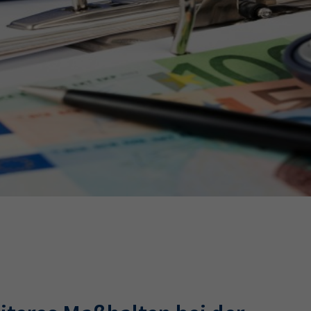
Ausbildungsvertrag
Fachwirt
AdA
34d
Prüfungst
chwirt
34f
Negativerklärung
Sachkundeprüfung
B
Betriebswirt
Prüfbericht