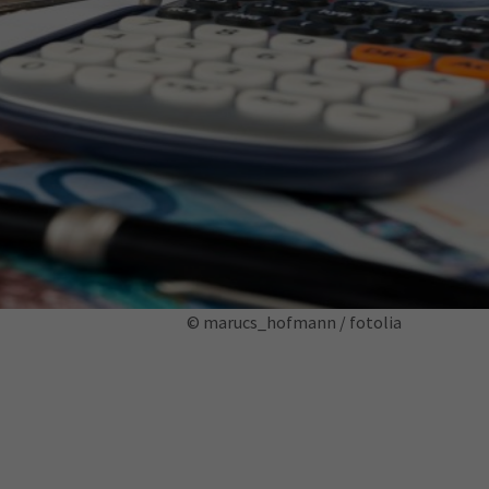
ermine
erichtsheft
© marucs_hofmann / fotolia