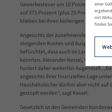
Gewerbe­steuer um 10 Prozentpunkte a
einer Gül
ergebende
auf 375 Prozent (plus 25 Prozentpunkt
mit Wirku
blieben bei ihren bisherigen Prozentsät
finden Si
Angesichts der zunehmenden finanzielle
steigenden Kosten und Ausgaben der St
Web
befürchtet, dass auch im Landkreis ei
könnten. Alexander Kessel, Vorsitzende
fordert daher weiterhin Augenmaß. „Da
angesichts ihrer finanziellen Lage unter
Haushaltslöcher dürfen aber nicht au
gestopft werden“, sagt Kessel.
Gesetzlich ist den Gemeinden bundeswe