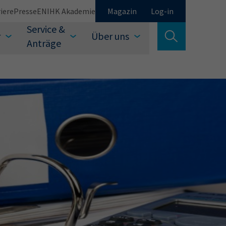
iere
Presse
EN
IHK Akademie
Magazin
Log-in
Service &
r
Über uns
Suche verlassen
Anträge
Schließen
Suchen
auswählen