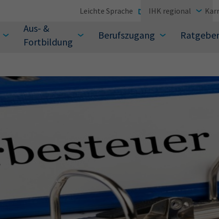
Leichte Sprache
IHK regional
Karr
Aus- &
Berufszugang
Ratgebe
Fortbildung
suchen Sie?
Sie auch aus den meistgesuchten Begriffen vor