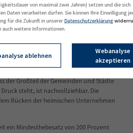
uf 310 Prozent und Wettstetten erhöhte
tigkeitsdauer von maximal zwei Jahren) setzen und die sich
n Daten verarbeiten dürfen. Sie können Ihre Einwilligung je
e). Alle anderen Städte und Gemeinden
ng für die Zukunft in unserer
Datenschutzerklärung
widerru
zen.
e auch weitere Informationen.
n Engpässe bei zeitgleich weiter
Webanalyse
ädte und Gemeinden hatte die IHK bereits
analyse ablehnen
akzeptieren
nige Gemeinden ihre Hebesätze anheben
r des IHK-Regionalausschusses Eichstätt,
ss der Großteil der Gemeinden und Städte
 Druck steht, ist nachvollziehbar. Die
f dem Rücken der heimischen Unternehmen
it ein Mindesthebesatz von 200 Prozent