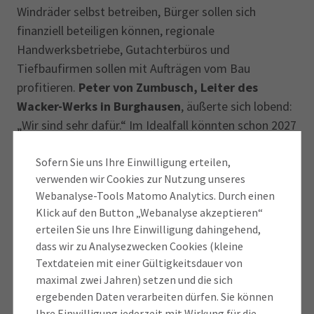
Windräder selbst betreiben, Bürger sollen sich
finanziell beteiligen können, regionale
Handwerksbetriebe, Gutachterbüros und
Tiefbaufirmen sollen mit Aufträgen vom Bau
profitieren.
Peter von Zumbusch, Leiter des
Wacker-Werks in Burghausen
, äußerte sich lobend:
„Wir sind sehr dafür.“ Im Idealfall könnten schon 2027
die ersten Windräder stehen. Einige Unternehmer
meldeten Zweifel an. Die
Sofern Sie uns Ihre Einwilligung erteilen,
Ausschuss-Vorsitzende
verwenden wir Cookies zur Nutzung unseres
Ingrid Obermeier-Osl
sagte, sie hoffe, Reidelbach
Webanalyse-Tools Matomo Analytics. Durch einen
finde genügend Fachkräfte, um die Windräder in
Klick auf den Button „Webanalyse akzeptieren“
Betrieb zu nehmen.
Milchwerke-Chef Herrmann
erteilen Sie uns Ihre Einwilligung dahingehend,
Jäger
verwies auf zu viele Wintertage mit
dass wir zu Analysezwecken Cookies (kleine
Inversionswetterlage und Windstille. „Ich halte das
IHK-Standortumfrage: Unternehmen
Textdateien mit einer Gültigkeitsdauer von
Projekt für sinnlos“, meinte Jäger.
maximal zwei Jahren) setzen und die sich
bewerten Oberbayern mit „gut“
ergebenden Daten verarbeiten dürfen. Sie können
Ihre Einwilligung jederzeit mit Wirkung für die