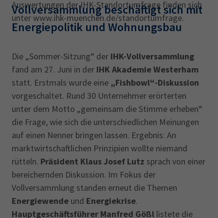
Auswertungen der IHK-Standortumfrage finden sich
Vollversammlung beschäftigt sich mit
unter www.ihk-muenchen.de/standortumfrage.
Energiepolitik und Wohnungsbau
Die „Sommer-Sitzung“ der
IHK-Vollversammlung
fand am 27. Juni in der
IHK Akademie Westerham
statt. Erstmals wurde eine
„Fishbowl“-Diskussion
vorgeschaltet. Rund 30 Unternehmer erörterten
unter dem Motto „gemeinsam die Stimme erheben“
die Frage, wie sich die unterschiedlichen Meinungen
auf einen Nenner bringen lassen. Ergebnis: An
marktwirtschaftlichen Prinzipien wollte niemand
rütteln.
Präsident Klaus Josef Lutz
sprach von einer
bereichernden Diskussion. Im Fokus der
Vollversammlung standen erneut die Themen
Energiewende
und
Energiekrise
.
Hauptgeschäftsführer Manfred Gößl
listete die