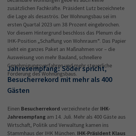
zusätzlichen Fachkräfte. Präsident Lutz bezeichnete
die Lage als desaströs. Der Wohnungsbau sei im
ersten Quartal 2023 um 38 Prozent eingebrochen.
Vor diesem Hintergrund beschloss das Plenum die
IHK-Position „Schaffung von Wohnraum“. Das Papier
sieht ein ganzes Paket an Maßnahmen vor – die
Ausweisung von mehr Bauland, schnellere
Genehmigungsverfahren und mehr steuerliche
Jahresempfang: Söder spricht,
Förderung des Wohnungsbaus.
Besucherrekord mit mehr als 400
Gästen
Einen
Besucherrekord
verzeichnete der
IHK-
Jahresempfang
am 14. Juli. Mehr als 400 Gäste aus
Wirtschaft, Politik und Verwaltung kamen ins
Stammhaus der IHK München.
IHK-Präsident Klaus