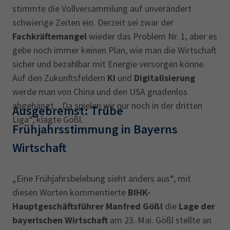
stimmte die Vollversammlung auf unverändert
schwierige Zeiten ein. Derzeit sei zwar der
Fachkräftemangel
wieder das Problem Nr. 1, aber es
gebe noch immer keinen Plan, wie man die Wirtschaft
sicher und bezahlbar mit Energie versorgen könne.
Auf den Zukunftsfeldern
KI
und
Digitalisierung
werde man von China und den USA gnadenlos
abgehängt. „Da spielen wir nur noch in der dritten
Ausgebremst: Trübe
Liga“, klagte Gößl.
Frühjahrsstimmung in Bayerns
Wirtschaft
„Eine Frühjahrsbelebung sieht anders aus“, mit
diesen Worten kommentierte
BIHK-
Hauptgeschäftsführer Manfred Gößl
die
Lage der
bayerischen Wirtschaft
am 23. Mai. Gößl stellte an