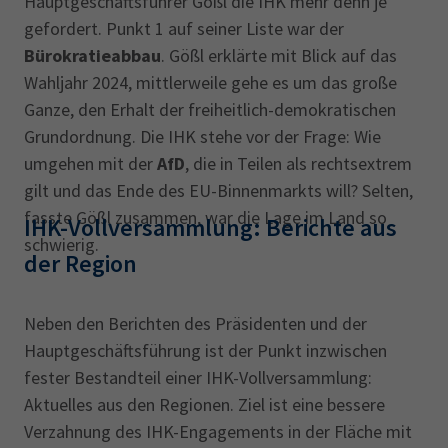
Hauptgeschäftsführer Gößl die IHK mehr denn je
gefordert. Punkt 1 auf seiner Liste war der
Bürokratieabbau
. Gößl erklärte mit Blick auf das
Wahljahr 2024, mittlerweile gehe es um das große
Ganze, den Erhalt der freiheitlich-demokratischen
Grundordnung. Die IHK stehe vor der Frage: Wie
umgehen mit der
AfD
, die in Teilen als rechtsextrem
gilt und das Ende des EU-Binnenmarkts will? Selten,
fasste Gößl zusammen, war die Lage im Land so
IHK-Vollversammlung: Berichte aus
schwierig.
der Region
Neben den Berichten des Präsidenten und der
Hauptgeschäftsführung ist der Punkt inzwischen
fester Bestandteil einer IHK-Vollversammlung:
Aktuelles aus den Regionen. Ziel ist eine bessere
Verzahnung des IHK-Engagements in der Fläche mit