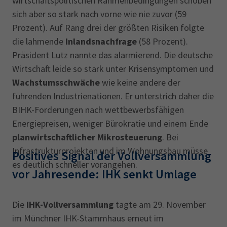
wirtschaftspolitischen Rahmenbedingungen schoben
sich aber so stark nach vorne wie nie zuvor (59
Prozent). Auf Rang drei der größten Risiken folgte
die lahmende
Inlandsnachfrage
(58 Prozent).
Präsident Lutz nannte das alarmierend. Die deutsche
Wirtschaft leide so stark unter Krisensymptomen und
Wachstumsschwäche
wie keine andere der
führenden Industrienationen. Er unterstrich daher die
BIHK-Forderungen nach wettbewerbsfähigen
Energiepreisen, weniger Bürokratie und einem Ende
planwirtschaftlicher Mikrosteuerung
. Bei
Infrastrukturprojekten und im Wohnungsbau müsse
Positives Signal der Vollversammlung
es deutlich schneller vorangehen.
vor Jahresende: IHK senkt Umlage
Die
IHK-Vollversammlung
tagte am 29. November
im Münchner IHK-Stammhaus erneut im