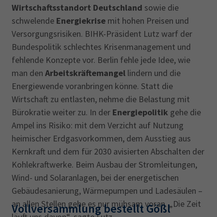
Wirtschaftsstandort Deutschland
sowie die
schwelende
Energiekrise
mit hohen Preisen und
Versorgungsrisiken. BIHK-Präsident Lutz warf der
Bundespolitik schlechtes Krisenmanagement und
fehlende Konzepte vor. Berlin fehle jede Idee, wie
man den
Arbeitskräftemangel
lindern und die
Energiewende voranbringen könne. Statt die
Wirtschaft zu entlasten, nehme die Belastung mit
Bürokratie weiter zu. In der
Energiepolitik
gehe die
Ampel ins Risiko: mit dem Verzicht auf Nutzung
heimischer Erdgasvorkommen, dem Ausstieg aus
Kernkraft und dem für 2030 avisierten Abschalten der
Kohlekraftwerke. Beim Ausbau der Stromleitungen,
Wind- und Solaranlagen, bei der energetischen
Gebäudesanierung, Wärmepumpen und Ladesäulen –
an allen Stellen gehe es nur mühsam voran. „Die Zeit
Vollversammlung bestellt Gößl
läuft uns davon“, sagte Lutz.