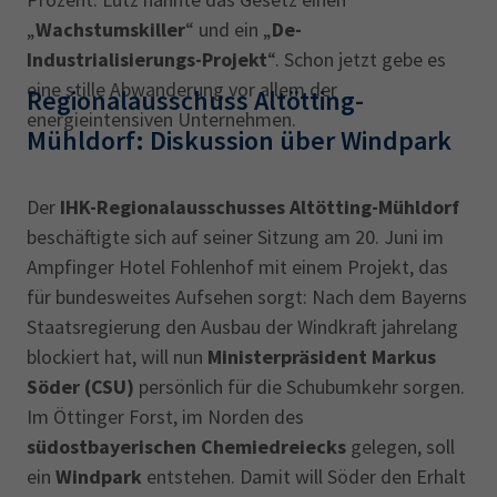
„
Wachstumskiller
“ und ein „
De-
Industrialisierungs-Projekt
“. Schon jetzt gebe es
eine stille Abwanderung vor allem der
Regionalausschuss Altötting-
energieintensiven Unternehmen.
Mühldorf: Diskussion über Windpark
Der
IHK-Regionalausschusses Altötting-Mühldorf
beschäftigte sich auf seiner Sitzung am 20. Juni im
Ampfinger Hotel Fohlenhof mit einem Projekt, das
für bundesweites Aufsehen sorgt: Nach dem Bayerns
Staatsregierung den Ausbau der Windkraft jahrelang
blockiert hat, will nun
Ministerpräsident Markus
Söder (CSU)
persönlich für die Schubumkehr sorgen.
Im Öttinger Forst, im Norden des
südostbayerischen Chemiedreiecks
gelegen, soll
ein
Windpark
entstehen. Damit will Söder den Erhalt