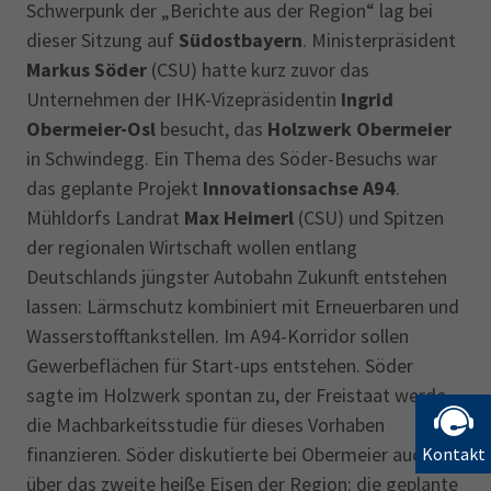
Schwerpunk der „Berichte aus der Region“ lag bei
dieser Sitzung auf
Südostbayern
. Ministerpräsident
Markus Söder
(CSU) hatte kurz zuvor das
Unternehmen der IHK-Vizepräsidentin
Ingrid
Obermeier-Osl
besucht, das
Holzwerk Obermeier
in Schwindegg. Ein Thema des Söder-Besuchs war
das geplante Projekt
Innovationsachse A94
.
Mühldorfs Landrat
Max Heimerl
(CSU) und Spitzen
der regionalen Wirtschaft wollen entlang
Deutschlands jüngster Autobahn Zukunft entstehen
lassen: Lärmschutz kombiniert mit Erneuerbaren und
Wasserstofftankstellen. Im A94-Korridor sollen
Gewerbeflächen für Start-ups entstehen. Söder
sagte im Holzwerk spontan zu, der Freistaat werde
die Machbarkeitsstudie für dieses Vorhaben
finanzieren. Söder diskutierte bei Obermeier auch
Kontakt
über das zweite heiße Eisen der Region: die geplante