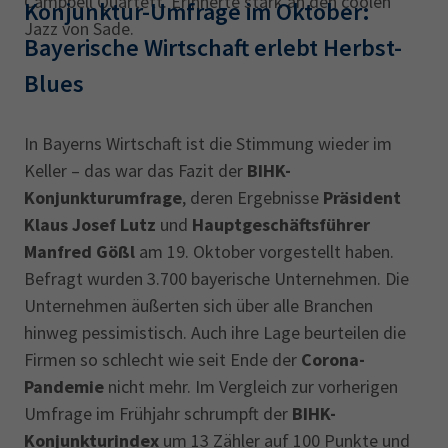
Campbell Quartett. Erinnerte stark an den coolen
Konjunktur-Umfrage im Oktober:
Jazz von Sade.
Bayerische Wirtschaft erlebt Herbst-
Blues
In Bayerns Wirtschaft ist die Stimmung wieder im
Keller – das war das Fazit der
BIHK-
Konjunkturumfrage
, deren Ergebnisse
Präsident
Klaus Josef Lutz
und
Hauptgeschäftsführer
Manfred Gößl
am 19. Oktober vorgestellt haben.
Befragt wurden 3.700 bayerische Unternehmen. Die
Unternehmen äußerten sich über alle Branchen
hinweg pessimistisch. Auch ihre Lage beurteilen die
Firmen so schlecht wie seit Ende der
Corona-
Pandemie
nicht mehr. Im Vergleich zur vorherigen
Umfrage im Frühjahr schrumpft der
BIHK-
Konjunkturindex
um 13 Zähler auf 100 Punkte und