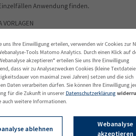
 Einzelfällen Anwendung finden.
IA VORLAGEN
e kostenlose Google-Font Source Sans 3
e uns Ihre Einwilligung erteilen, verwenden wir Cookies zur 
Webanalyse-Tools Matomo Analytics. Durch einen Klick auf d
ebanalyse akzeptieren“ erteilen Sie uns Ihre Einwilligung
n kann, dass alle Nutzer diese Schriftart
end, dass wir zu Analysezwecken Cookies (kleine Textdateie
tigkeitsdauer von maximal zwei Jahren) setzen und die sich
Vorlagen (z. B. in PowerPoint) auch die
n Daten verarbeiten dürfen. Sie können Ihre Einwilligung je
ng für die Zukunft in unserer
Datenschutzerklärung
widerru
e auch weitere Informationen.
Webanalyse
analyse ablehnen
akzeptieren