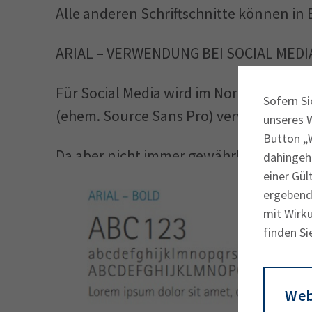
Alle anderen Schriftschnitte können in
ARIAL – VERWENDUNG BEI SOCIAL MED
Für Social Media wird im Normalfall di
Sofern Si
(ehem. Source Sans Pro) verwendet.
unseres 
Button „W
Da aber nicht immer gewährleistet werde
dahingeh
einer Gül
installiert haben, wird für Social Media-
ergebende
Schrift Arial verwendet.
mit Wirku
finden Si
Web