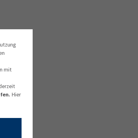
Nutzung
en
n mit
derzeit
fen.
Hier