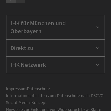
IHK für München und
Oberbayern
Standortpolitik
Direkt zu
Ausbildung und Fortbildung
Berufszugang
Positionen
IHK Netzwerk
Ratgeber
IHK in der Region
Service und Anträge
Karriere
IHK Akademie
Über uns
Presse
BIHK
Impressum
Datenschutz
IHK-Magazin
Informationspflichten zum Datenschutz nach DSGVO
DIHK
Social-Media-Konzept
AHK
Hinweise zur Einlegung von Widerspruch bzw. Klage