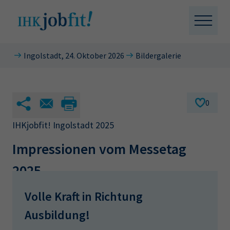
D
Ingolstadt, 24. Oktober 2026
Bildergalerie
i
IHK Website
r
e
k
0
t
z
IHKjobfit! Ingolstadt 2025
u
Impressionen vom Messetag
m
I
2025
n
h
Volle Kraft in Richtung
a
l
Ausbildung!
t