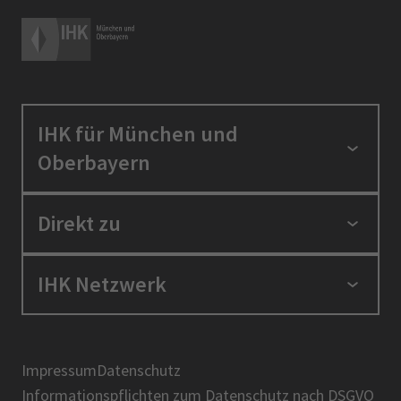
IHK für München und
Oberbayern
Standortpolitik
Direkt zu
Ausbildung und Fortbildung
Berufszugang
Positionen
IHK Netzwerk
Ratgeber
IHK in der Region
Service und Anträge
Karriere
IHK Akademie
Über uns
Presse
BIHK
Impressum
Datenschutz
IHK-Magazin
Informationspflichten zum Datenschutz nach DSGVO
DIHK