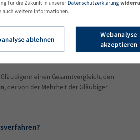
ng für die Zukunft in unserer
Datenschutzerklärung
widerru
ich, Sanierungsmaßnahmen auch außerhalb
e auch weitere Informationen.
einzelner Gläubiger umzusetzen.
Webanalyse
nzantrag
.
analyse ablehnen
akzeptieren
turierungsvorhaben beim Amtsgericht an.
 einen
Restrukturierungsbeauftragten
zur
 Gläubigern einen Gesamtvergleich, den
an
, der von der Mehrheit der Gläubiger
gsverfahren?