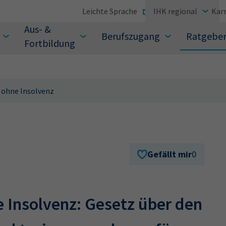
Leichte Sprache
IHK regional
Karr
Aus- &
Berufszugang
Ratgebe
Fortbildung
 ohne Insolvenz
suchen Sie?
Gefällt mir
0
e Insolvenz: Gesetz über den
Sie auch aus den meistgesuchten Begriffen vor