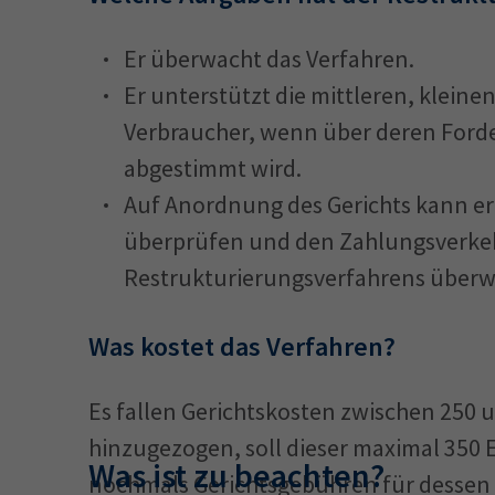
Er überwacht das Verfahren.
Er unterstützt die mittleren, klein
Verbraucher, wenn über deren Ford
abgestimmt wird.
Auf Anordnung des Gerichts kann er d
überprüfen und den Zahlungsverke
Restrukturierungsverfahrens über
Was kostet das Verfahren?
Es fallen Gerichtskosten zwischen 250 u
hinzugezogen, soll dieser maximal 35
Was ist zu beachten?
nochmals Gerichtsgebühren für dessen B