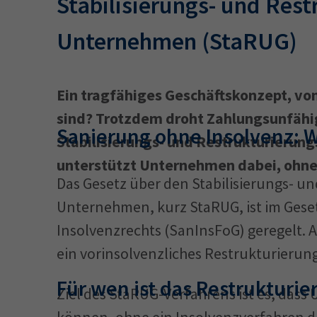
Stabilisierungs- und Res
Unternehmen (StaRUG)
34a
34c
Wirtschaftsfa
Ein tragfähiges Geschäftskonzept, v
AEVO
34i
sind? Trotzdem droht Zahlungsunfähi
Sanierung ohne Insolvenz: 
Stabilisierungs- und Restrukturieru
unterstützt Unternehmen dabei, ohne
Das Gesetz über den Stabilisierungs- u
Unternehmen, kurz StaRUG, ist im Gese
Insolvenzrechts (SanInsFoG) geregelt. An
ein vorinsolvenzliches Restrukturierun
Für wen ist das Restrukturi
Ziel des StaRUG-Verfahrens ist es, dass