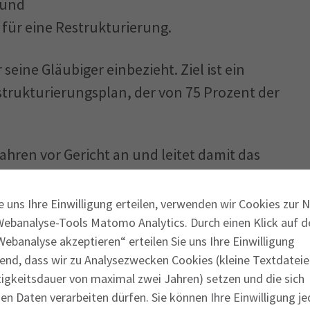
 und
 für eine Restrukturierung.
eine Gläubiger einbezieht. Ziel ist ein
trukturierungsplan, der von 75 Prozent der
hren vor Gericht an und leitet damit das
 Restrukturierungskonzept die Bestätigung
tand der drohenden Zahlungsunfähigkeit
e uns Ihre Einwilligung erteilen, verwenden wir Cookies zur 
ind die Amtsgerichte am Sitz eines
Webanalyse-Tools Matomo Analytics. Durch einen Klick auf d
ebanalyse akzeptieren“ erteilen Sie uns Ihre Einwilligung
en, Nürnberg und Bamberg.
end, dass wir zu Analysezwecken Cookies (kleine Textdateie
Insolvenzverfahren?
tigkeitsdauer von maximal zwei Jahren) setzen und die sich
 eine
n Daten verarbeiten dürfen. Sie können Ihre Einwilligung je
ne
zur Verfügung.