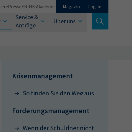
iere
Presse
EN
IHK Akademie
Magazin
Log-in
Service &
r
Über uns
Suche verlassen
Anträge
Schließen
Krisenmanagement
So finden Sie den Weg aus
Suchen
der Krise
Forderungsmanagement
Wenn der Schuldner nicht
auswählen