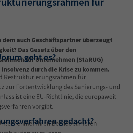
trukturierungsrahmen für
Ausbildungsvertrag
Fachwirt
AdA
34d
Prüfungst
chwirt
34f
Negativerklärung
Sachkundeprüfung
B
on dem auch Geschäftspartner überzeugt
Betriebswirt
Prüfbericht
gkeit? Das Gesetz über den
Worum geht es?
ngsrahmen für Unternehmen (StaRUG)
 Insolvenz durch die Krise zu kommen.
nd Restrukturierungsrahmen für
tz zur Fortentwicklung des Sanierungs- und
lass ist eine EU-Richtlinie, die europaweit
gsverfahren vorgibt.
erungsverfahren gedacht?
 Unternehmer ihren Betrieb sanieren