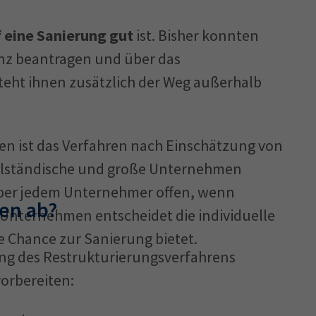
f eine Sanierung gut
ist. Bisher konnten
nz beantragen und über das
steht ihnen zusätzlich der Weg außerhalb
en ist das Verfahren nach Einschätzung von
telständische und große Unternehmen
 aber jedem Unternehmer offen, wenn
ren ab?
 Unternehmen entscheidet die individuelle
e Chance zur Sanierung bietet.
ung des Restrukturierungsverfahrens
orbereiten: