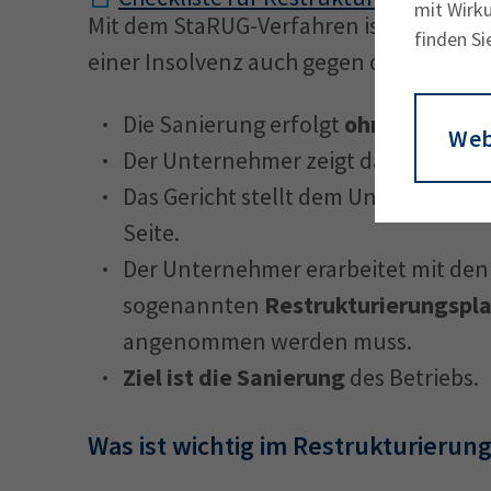
mit Wirku
Mit dem StaRUG-Verfahren ist es mögl
finden Si
einer Insolvenz auch gegen den Willen 
Die Sanierung erfolgt
ohne Insolve
Web
Der Unternehmer zeigt das Restruk
Das Gericht stellt dem Unternehmer
Seite.
Der Unternehmer erarbeitet mit den
sogenannten
Restrukturierungspl
angenommen werden muss.
Ziel ist die Sanierung
des Betriebs.
Was ist wichtig im Restrukturierun