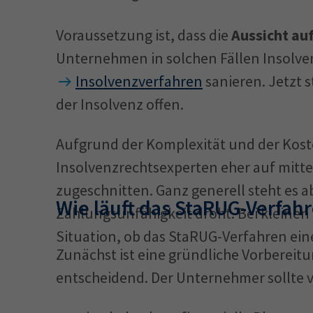
Voraussetzung ist, dass die
Aussicht au
Unternehmen in solchen Fällen Insolve
Insolvenzverfahren
sanieren. Jetzt 
der Insolvenz offen.
Aufgrund der Komplexität und der Kost
Insolvenzrechtsexperten eher auf mit
zugeschnitten. Ganz generell steht es
Wie läuft das StaRUG-Verfah
Zahlungsunfähigkeit droht. Bei kleinen
Situation, ob das StaRUG-Verfahren ein
Zunächst ist eine gründliche Vorbereit
entscheidend. Der Unternehmer sollte v