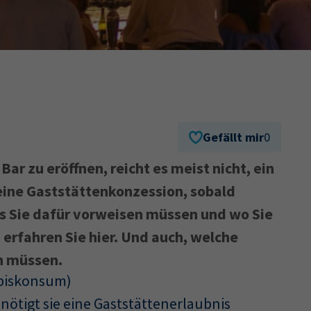
Ausbildungsvertrag
Fachwirt
AdA
34d
Prüfungst
chwirt
34f
Negativerklärung
Sachkundeprüfung
B
Betriebswirt
Prüfbericht
Gefällt mir
0
ar zu eröffnen, reicht es meist nicht, ein
ine Gaststättenkonzession, sobald
s Sie dafür vorweisen müssen und wo Sie
rfahren Sie hier. Und auch, welche
n müssen.
abiskonsum)
nötigt sie eine Gaststättenerlaubnis