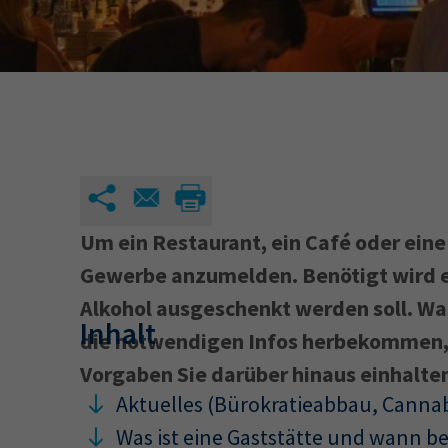
34a
34c
Wirtschaftsfa
AEVO
34i
Um ein Restaurant, ein Café oder eine B
Gewerbe anzumelden. Benötigt wird e
Alkohol ausgeschenkt werden soll. Wa
Inhalt
die notwendigen Infos herbekommen, e
Vorgaben Sie darüber hinaus einhalte
Aktuelles (Bürokratieabbau, Cann
Was ist eine Gaststätte und wann be