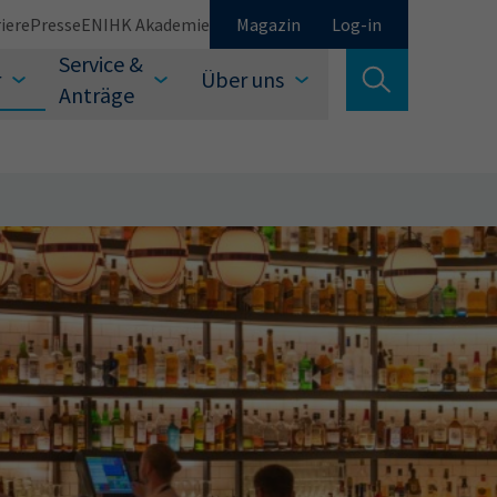
iere
Presse
EN
IHK Akademie
Magazin
Log-in
Service &
r
Über uns
Suche verlassen
Anträge
Schließen
Suchen
auswählen