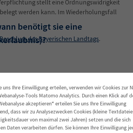
erpflichtung stellt eine Ordnungswidrigkeit
€ belegt werden kann. Im Wiederholungsfall
wann benötigt sie eine
kerlaubnis)?
Beschluss des Bayerischen Landtags
.
essen oder zu trinken zu kaufen gibt, ist
u klären, ist wichtig, denn an den Begriff
e uns Ihre Einwilligung erteilen, verwenden wir Cookies zur 
Webanalyse-Tools Matomo Analytics. Durch einen Klick auf d
cht einige Auflagen, vor allen Dingen die
ebanalyse akzeptieren“ erteilen Sie uns Ihre Einwilligung
bnis.
end, dass wir zu Analysezwecken Cookies (kleine Textdateie
tigkeitsdauer von maximal zwei Jahren) setzen und die sich
eine Gaststätte so:
n Daten verarbeiten dürfen. Sie können Ihre Einwilligung je