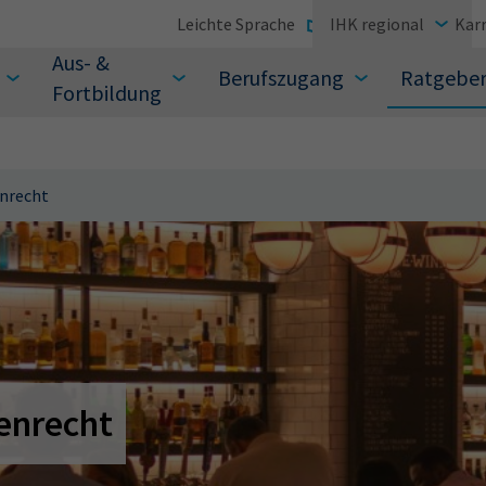
Leichte Sprache
IHK regional
Karr
Aus- &
Berufszugang
Ratgebe
Fortbildung
nrecht
suchen Sie?
enrecht
Sie auch aus den meistgesuchten Begriffen vor